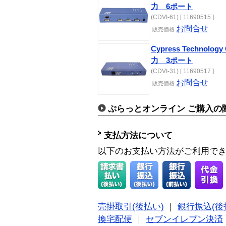
力 6ポート
(CDVI-61) [ 11690515 ]
お問合せ
販売価格
Cypress Technolo
力 3ポート
(CDVI-31) [ 11690517 ]
お問合せ
販売価格
ぷらっとオンライン ご購入の
支払方法について
以下のお支払い方法がご利用で
売掛取引(後払い)
｜
銀行振込(後
換宅配便
｜
セブンイレブン決済