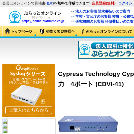
会員はオンラインで見積書(
)を
無料で作成
できます
会員登録(無料)
ログイン
見本
法人のお客様 請求書払いのご案内
学校・官公庁のお客様 校費・公費
研究機関のお客様 科研費払いのご案
Cypress Technology
力 4ポート (CDVI-41)