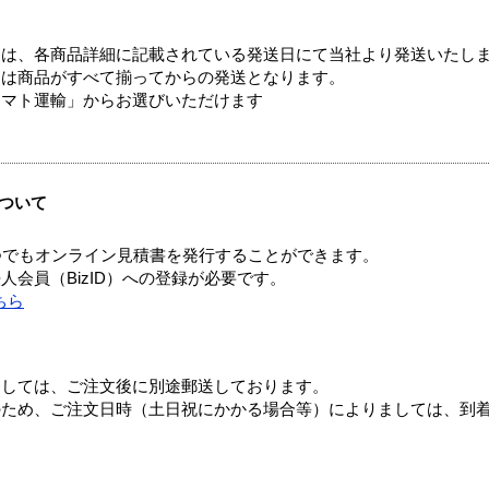
ては、各商品詳細に記載されている発送日にて当社より発送いたし
送は商品がすべて揃ってからの発送となります。
ヤマト運輸」からお選びいただけます
ついて
つでもオンライン見積書を発行することができます。
会員（BizID）への登録が必要です。
ちら
ましては、ご注文後に別途郵送しております。
のため、ご注文日時（土日祝にかかる場合等）によりましては、到