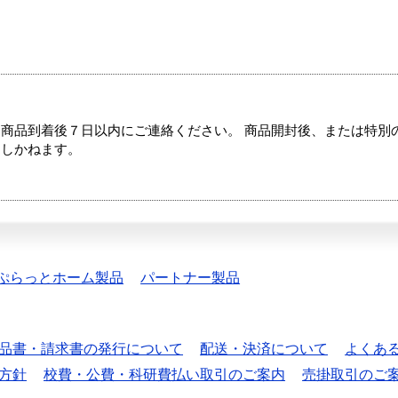
商品到着後７日以内にご連絡ください。 商品開封後、または特別
たしかねます。
ぷらっとホーム製品
パートナー製品
品書・請求書の発行について
配送・決済について
よくあ
方針
校費・公費・科研費払い取引のご案内
売掛取引のご