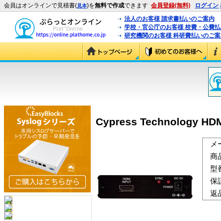
会員はオンラインで見積書(
)を
無料で作成
できます
会員登録(無料)
ログイン
見本
法人のお客様 請求書払いのご案内
学校・官公庁のお客様 校費・公費
研究機関のお客様 科研費払いのご案
Cypress Technology
メ
商
型
保
返