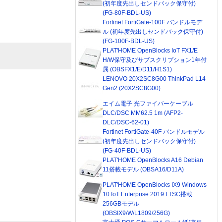
(初年度先出しセンドバック保守付)
(FG-80F-BDL-US)
Fortinet FortiGate-100F バンドルモデ
ル (初年度先出しセンドバック保守付)
(FG-100F-BDL-US)
PLAT'HOME OpenBlocks IoT FX1/E
H/W保守及びサブスクリプション1年付
属 (OBSFX1/E/D11/H1S1)
LENOVO 20X2SC8G00 ThinkPad L14
Gen2 (20X2SC8G00)
エイム電子 光ファイバーケーブル
DLC/DSC MM62.5 1m (AFP2-
DLC/DSC-62-01)
Fortinet FortiGate-40F バンドルモデル
(初年度先出しセンドバック保守付)
(FG-40F-BDL-US)
PLAT'HOME OpenBlocks A16 Debian
11搭載モデル (OBSA16/D11A)
PLAT'HOME OpenBlocks IX9 Windows
10 IoT Enterprise 2019 LTSC搭載
256GBモデル
(OBSIX9/W/L1809/256G)