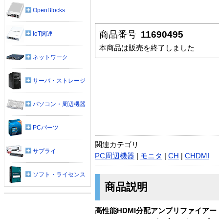
OpenBlocks
商品番号
11690495
IoT関連
本商品は販売を終了しました
ネットワーク
サーバ・ストレージ
パソコン・周辺機器
PCパーツ
関連カテゴリ
サプライ
PC周辺機器
|
モニタ
|
CH
|
CHDMI
ソフト・ライセンス
商品説明
高性能HDMI分配アンプリファイアー