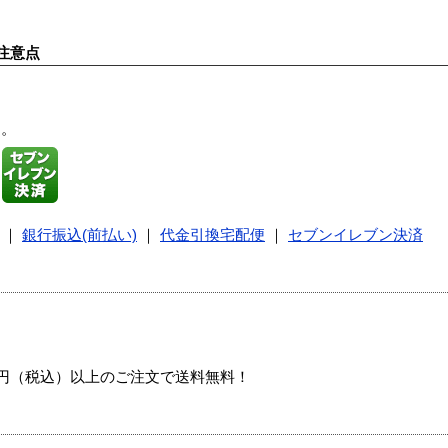
注意点
す。
｜
銀行振込(前払い)
｜
代金引換宅配便
｜
セブンイレブン決済
00円（税込）以上のご注文で送料無料！