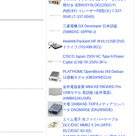
間付き (EBIX/SYSLOG120G/1Y)
内田洋行 イレーザーFB型(大) 7-337-
0040 (7-337-0040)
三菱電機 GX Developer 日本語版
(SW8D5C-GPPW-J)
Hewlett-Packard HP 外付けUSB DVD
ドライブ (701498-B21)
CISCO Japan 250V AC Type A Power
Cable (CAB-TA-250V-JP=)
PLAT'HOME OpenBlocks IX9 Debian
11搭載モデル (OBSIX9/D11A)
金井電器産業 MINI KEYBOARD Pro
USBモデル 英語版 (金井電器)
(HMB632KUS/R)
大電 100BASE-TX/FXメディアコンバ
ータ DN2800GE (DN2800GE)
エイム電子 光ファイバーケーブル
DLC/DSC MM62.5 2m (AFP2-
DLC/DSC-62-02)