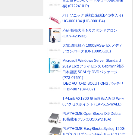
富士通 POS-Cサーマルロール紙(高保
存) (0722410-P)
パナソニック 感熱記録紙B4(6本入り)
UG-0001B4 (UG-0001B4)
応研 販売大臣 NX スタンドアロン
(OKN-423533)
大電 環境対応 1000BASE-T/X メディ
アコンバータ (DN1800SG2E)
Microsoft Windows Server Standard
2019 16コアライセンス 64bitWin対応
日本語版 5CAL付 DVDパッケージ
(P73-07691)
IDEC AUTO-ID SOLUTIONS バッテリ
ー BP-007 (BP-007)
TP-Link AX1800 壁面埋め込み型 Wi-Fi
6アクセスポイント (EAP615-WALL)
PLAT'HOME OpenBlocks IX9 Debian
10搭載モデル (OBSIX9/D10A)
PLAT'HOME EasyBlocks Syslog 120G
サブスクリプション(保守サービス) 1年