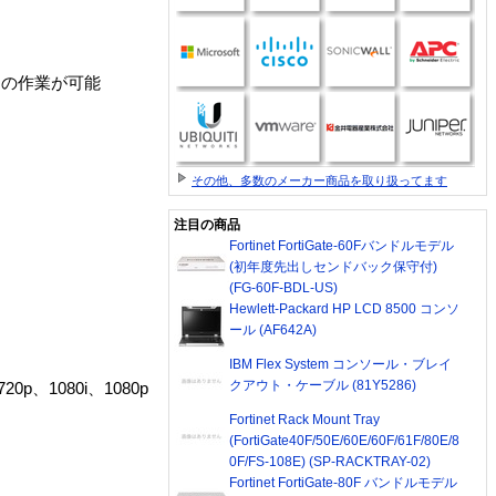
々の作業が可能
その他、多数のメーカー商品を取り扱ってます
注目の商品
Fortinet FortiGate-60Fバンドルモデル
(初年度先出しセンドバック保守付)
(FG-60F-BDL-US)
Hewlett-Packard HP LCD 8500 コンソ
ール (AF642A)
IBM Flex System コンソール・ブレイ
クアウト・ケーブル (81Y5286)
0p、1080i、1080p
Fortinet Rack Mount Tray
(FortiGate40F/50E/60E/60F/61F/80E/8
0F/FS-108E) (SP-RACKTRAY-02)
Fortinet FortiGate-80F バンドルモデル