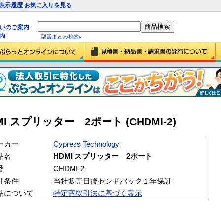
表示履歴
お気に入りを見る
払いのご案内
内
型番まとめ検索»
 HDMI スプリッター 2ポート (CHDMI-2)
ーカー
Cypress Technology
品名
HDMI スプリッター 2ポート
番
CHDMI-2
証条件
当社販売日後センドバック１年保証
品について
特定商取引法に基づく表示