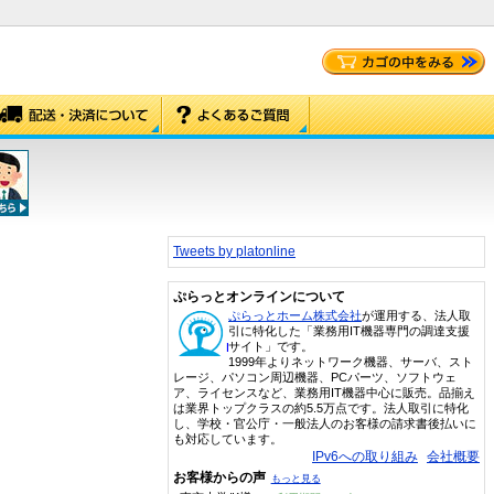
Tweets by platonline
ぷらっとオンラインについて
ぷらっとホーム株式会社
が運用する、法人取
引に特化した「業務用IT機器専門の調達支援
サイト」です。
1999年よりネットワーク機器、サーバ、スト
レージ、パソコン周辺機器、PCパーツ、ソフトウェ
ア、ライセンスなど、業務用IT機器中心に販売。品揃え
は業界トップクラスの約5.5万点です。法人取引に特化
し、学校・官公庁・一般法人のお客様の請求書後払いに
も対応しています。
IPv6への取り組み
会社概要
お客様からの声
もっと見る