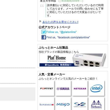
東京大学/K様
(ご利用期間2009年～)
“
請求書払いに対応していただいているので利用
しております。メールでの問い合わせにも丁寧
に対応していただけるので大変ありがたいで
す。
あなたの声をお寄せください!
公式アカウント / ページ
ぷらっとホーム社製品
当社ブランドの製品情報はこちら
人気・定番メーカー
ぷらっとオンラインで人気のメーカーをご紹介！