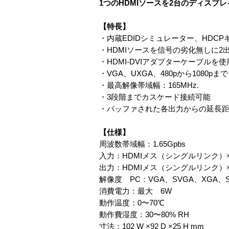
1つのHDMIソースを2台のディスプ
【特長】
・内蔵EDIDシミュレーター、HDC
・HDMIソースを信号の劣化無しに2
・HDMI-DVIアダプターケーブルを
・VGA、UXGA、480pから1080
・最高解像帯域幅：165MHz.
・3段階までカスケード接続可能
・バッファされた各出力からの延長距離は
【仕様】
周波数帯域幅：1.65Gpbs
入力：HDMIメス（シングルリンク）×
出力：HDMIメス（シングルリンク）×
解像度 PC：VGA、SVGA、XGA、SXGA
消費電力：最大 6W
動作温度：0〜70℃
動作費湿度：30〜80% RH
寸法：102 W ×92 D ×25 H mm