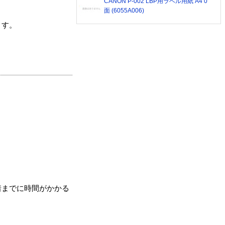
CANON P-002 LBP用ラベル用紙 A4 0
面 (6055A006)
ます。
着までに時間がかかる