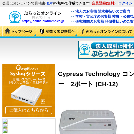
会員はオンラインで見積書(
)を
無料で作成
できます
会員登録(無料)
ログイン
見本
法人のお客様 請求書払いのご案内
学校・官公庁のお客様 校費・公費
研究機関のお客様 科研費払いのご案
Cypress Technolog
ー 2ポート (CH-12)