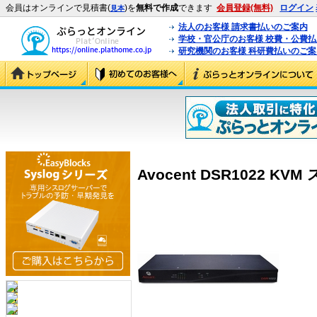
会員はオンラインで見積書(
)を
無料で作成
できます
会員登録(無料)
ログイン
見本
法人のお客様 請求書払いのご案内
学校・官公庁のお客様 校費・公費
研究機関のお客様 科研費払いのご案
Avocent DSR1022 KVM