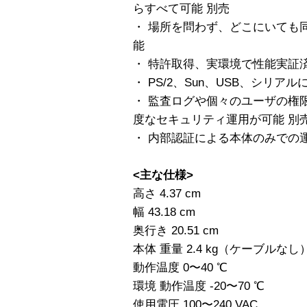
らすべて可能 別売
・ 場所を問わず、どこにいても
能
・ 特許取得、実環境で性能実証済みの
・ PS/2、Sun、USB、シリ
・ 監査ログや個々のユーザの権限指
度なセキュリティ運用が可能 別
・ 内部認証による本体のみでの
<主な仕様>
高さ 4.37 cm
幅 43.18 cm
奥行き 20.51 cm
本体 重量 2.4 kg（ケーブルなし
動作温度 0〜40 ℃
環境 動作温度 -20〜70 ℃
使用電圧 100〜240 VAC