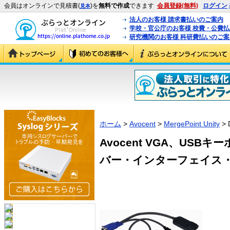
会員はオンラインで見積書(
)を
無料で作成
できます
会員登録(無料)
ログイン
見本
法人のお客様 請求書払いのご案内
学校・官公庁のお客様 校費・公費
研究機関のお客様 科研費払いのご案
ホーム
>
Avocent
>
MergePoint Unity
> 
Avocent VGA、USB
バー・インターフェイス・モジ