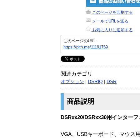
このページを印刷する
メールでURLを送る
お気に入りに追加する
このページのURL
https://plth.me/11191769
関連カテゴリ
オプション
|
DSRIQ
|
DSR
商品説明
DSRxx20/DSRxx30用イン
VGA、USBキーボード、マウス