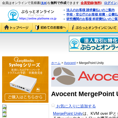
会員はオンラインで見積書(
)を
無料で作成
できます
会員登録(無料)
ログイン
見本
法人のお客様 請求書払いのご案内
学校・官公庁のお客様 校費・公費
研究機関のお客様 科研費払いのご案
ホーム
>
Avocent
> MergePoint Unity
Avocent MergePoi
お気に入りに追加する
MergePoint Unity
は、KVM over