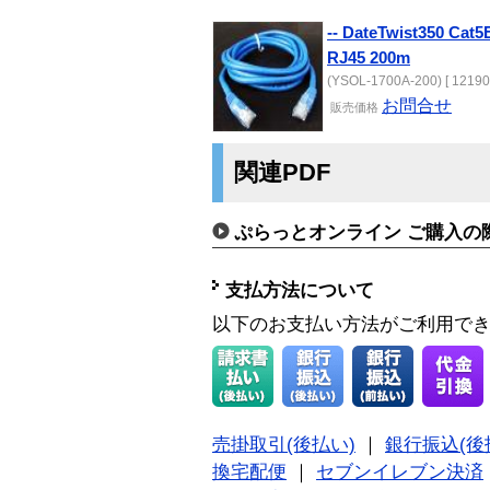
-- DateTwist350 C
RJ45 200m
(YSOL-1700A-200) [ 12190
お問合せ
販売価格
関連PDF
ぷらっとオンライン ご購入の
支払方法について
以下のお支払い方法がご利用で
売掛取引(後払い)
｜
銀行振込(後
換宅配便
｜
セブンイレブン決済