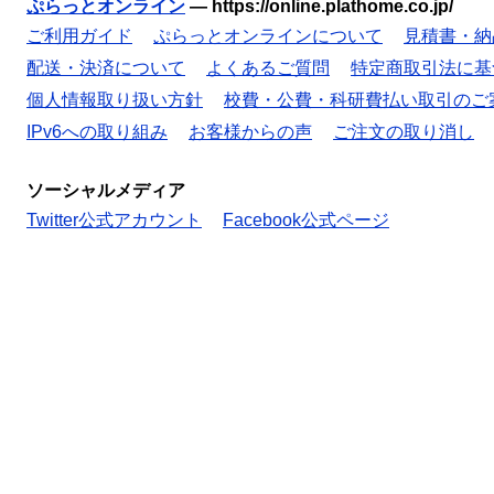
ぷらっとオンライン
—
https://online.plathome.co.jp/
ご利用ガイド
ぷらっとオンラインについて
見積書・納
配送・決済について
よくあるご質問
特定商取引法に基
個人情報取り扱い方針
校費・公費・科研費払い取引のご
IPv6への取り組み
お客様からの声
ご注文の取り消し
ソーシャルメディア
Twitter公式アカウント
Facebook公式ページ