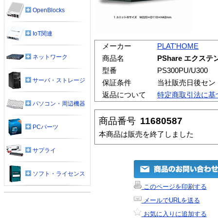
OpenBlocks
IoT関連
メーカー
PLAT'HOME
ネットワーク
商品名
PShare エクス
型番
PS300PU/U300
サーバ・ストレージ
保証条件
当社販売日後セン
返品について
特定商取引法に基
パソコン・周辺機器
商品番号
11680587
PCパーツ
本商品は販売を終了しました
サプライ
ソフト・ライセンス
このページを印刷する
メールでURLを送る
お気に入りに追加する