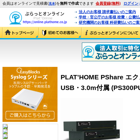
会員はオンラインで見積書(
)を
無料で作成
できます
会員登録(無料)
ログイン
見本
法人のお客様 請求書払いのご案内
学校・官公庁のお客様 校費・公費
研究機関のお客様 科研費払いのご案
PLAT’HOME PShare
USB・3.0m付属 (PS300PU