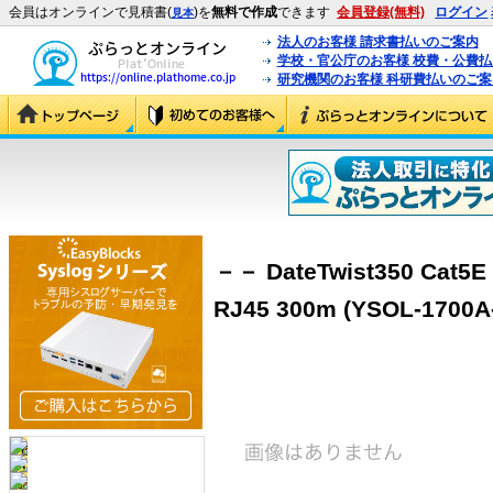
会員はオンラインで見積書(
)を
無料で作成
できます
会員登録(無料)
ログイン
見本
法人のお客様 請求書払いのご案内
学校・官公庁のお客様 校費・公費
研究機関のお客様 科研費払いのご案
－－ DateTwist350 Cat
RJ45 300m (YSOL-1700A