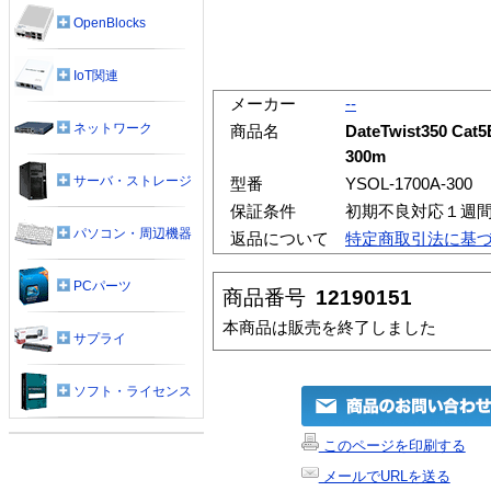
OpenBlocks
IoT関連
メーカー
--
ネットワーク
商品名
DateTwist350 C
300m
サーバ・ストレージ
型番
YSOL-1700A-300
保証条件
初期不良対応１週
パソコン・周辺機器
返品について
特定商取引法に基
PCパーツ
商品番号
12190151
本商品は販売を終了しました
サプライ
ソフト・ライセンス
このページを印刷する
メールでURLを送る