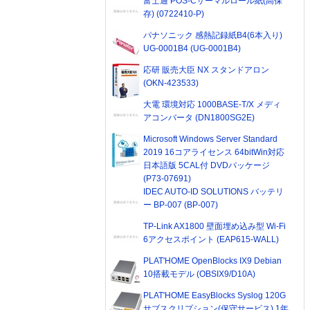
富士通 POS-Cサーマルロール紙(高保
存) (0722410-P)
パナソニック 感熱記録紙B4(6本入り)
UG-0001B4 (UG-0001B4)
応研 販売大臣 NX スタンドアロン
(OKN-423533)
大電 環境対応 1000BASE-T/X メディ
アコンバータ (DN1800SG2E)
Microsoft Windows Server Standard
2019 16コアライセンス 64bitWin対応
日本語版 5CAL付 DVDパッケージ
(P73-07691)
IDEC AUTO-ID SOLUTIONS バッテリ
ー BP-007 (BP-007)
TP-Link AX1800 壁面埋め込み型 Wi-Fi
6アクセスポイント (EAP615-WALL)
PLAT'HOME OpenBlocks IX9 Debian
10搭載モデル (OBSIX9/D10A)
PLAT'HOME EasyBlocks Syslog 120G
サブスクリプション(保守サービス) 1年