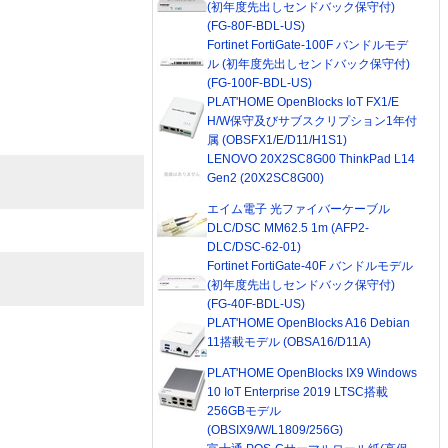
(初年度先出しセンドバック保守付)
(FG-80F-BDL-US)
Fortinet FortiGate-100F バンドルモデ
ル (初年度先出しセンドバック保守付)
(FG-100F-BDL-US)
PLAT'HOME OpenBlocks IoT FX1/E
H/W保守及びサブスクリプション1年付
属 (OBSFX1/E/D11/H1S1)
LENOVO 20X2SC8G00 ThinkPad L14
Gen2 (20X2SC8G00)
エイム電子 光ファイバーケーブル
DLC/DSC MM62.5 1m (AFP2-
DLC/DSC-62-01)
Fortinet FortiGate-40F バンドルモデル
(初年度先出しセンドバック保守付)
(FG-40F-BDL-US)
PLAT'HOME OpenBlocks A16 Debian
11搭載モデル (OBSA16/D11A)
PLAT'HOME OpenBlocks IX9 Windows
10 IoT Enterprise 2019 LTSC搭載
256GBモデル
(OBSIX9/W/L1809/256G)