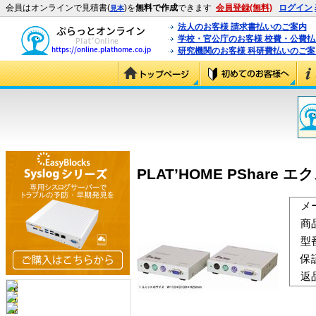
会員はオンラインで見積書(
)を
無料で作成
できます
会員登録(無料)
ログイン
見本
法人のお客様 請求書払いのご案内
学校・官公庁のお客様 校費・公費
研究機関のお客様 科研費払いのご案
PLAT’HOME PShare エ
メ
商
型
保
返