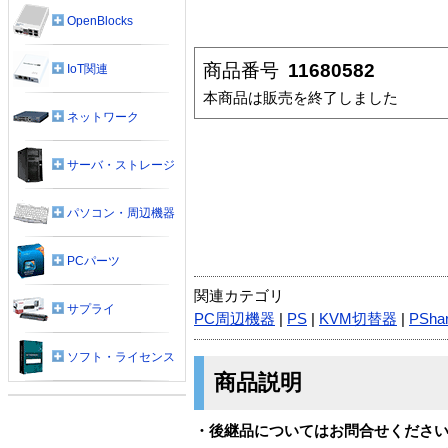
OpenBlocks
商品番号
11680582
IoT関連
本商品は販売を終了しました
ネットワーク
サーバ・ストレージ
パソコン・周辺機器
PCパーツ
関連カテゴリ
サプライ
PC周辺機器
|
PS
|
KVM切替器
|
PSha
ソフト・ライセンス
商品説明
・後継品についてはお問合せくださ