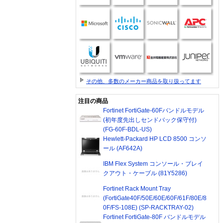
その他、多数のメーカー商品を取り扱ってます
注目の商品
Fortinet FortiGate-60Fバンドルモデル
(初年度先出しセンドバック保守付)
(FG-60F-BDL-US)
Hewlett-Packard HP LCD 8500 コンソ
ール (AF642A)
IBM Flex System コンソール・ブレイ
クアウト・ケーブル (81Y5286)
Fortinet Rack Mount Tray
(FortiGate40F/50E/60E/60F/61F/80E/8
0F/FS-108E) (SP-RACKTRAY-02)
Fortinet FortiGate-80F バンドルモデル