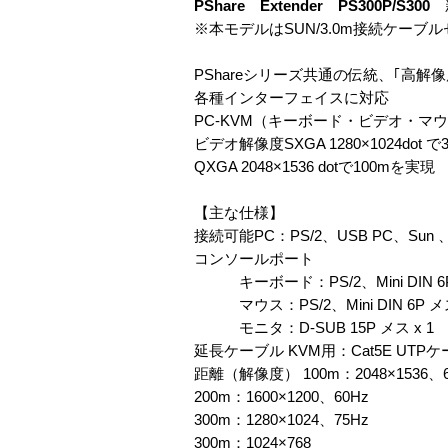
PShare Extender PS300P/S300
※本モデルはSUN/3.0m接続ケーブ
PShareシリーズ共通の伝統、｢高解像度｣、
各種インターフェイスに対応
PC-KVM（キーボード・ビデオ・マ
ビデオ解像度SXGA 1280×1024dot で3
QXGA 2048×1536 dotで100mを実現
【主な仕様】
接続可能PC：PS/2、USB PC、Sun 、S
コンソールポート
キーボード：PS/2、Mini DIN 6P メス
マウス：PS/2、Mini DIN 6P メス
モニタ：D-SUB 15P メス x 1
延長ケーブル KVM用：Cat5E UTPケ
距離（解像度） 100m：2048×1536、6
200m：1600×1200、60Hz
300m：1280×1024、75Hz
300m：1024×768