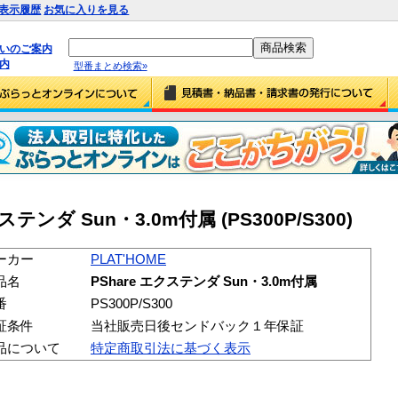
表示履歴
お気に入りを見る
払いのご案内
内
型番まとめ検索»
クステンダ Sun・3.0m付属 (PS300P/S300)
ーカー
PLAT'HOME
品名
PShare エクステンダ Sun・3.0m付属
番
PS300P/S300
証条件
当社販売日後センドバック１年保証
品について
特定商取引法に基づく表示