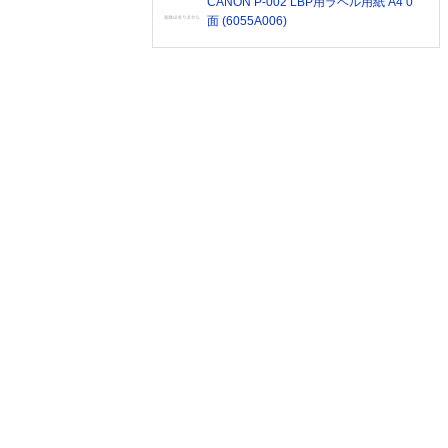
CANON P-002 LBP用ラベル用紙 A4 0
面 (6055A006)