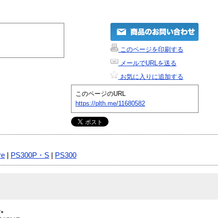
このページを印刷する
メールでURLを送る
お気に入りに追加する
このページのURL
https://plth.me/11680582
re
|
PS300P・S
|
PS300
い。