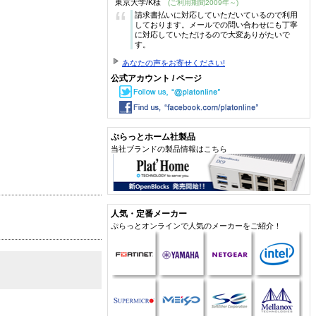
東京大学/K様
(ご利用期間2009年～)
“
請求書払いに対応していただいているので利用
しております。メールでの問い合わせにも丁寧
に対応していただけるので大変ありがたいで
す。
あなたの声をお寄せください!
公式アカウント / ページ
ぷらっとホーム社製品
当社ブランドの製品情報はこちら
人気・定番メーカー
ぷらっとオンラインで人気のメーカーをご紹介！