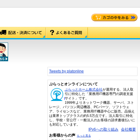
Tweets by platonline
ぷらっとオンラインについて
ぷらっとホーム株式会社
が運用する、法人取
引に特化した「業務用IT機器専門の調達支援
サイト」です。
1999年よりネットワーク機器、サーバ、スト
レージ、パソコン周辺機器、PCパーツ、ソフトウェ
ア、ライセンスなど、業務用IT機器中心に販売。品揃え
は業界トップクラスの約5.5万点です。法人取引に特化
し、学校・官公庁・一般法人のお客様の請求書後払いに
も対応しています。
IPv6への取り組み
会社概要
お客様からの声
もっと見る