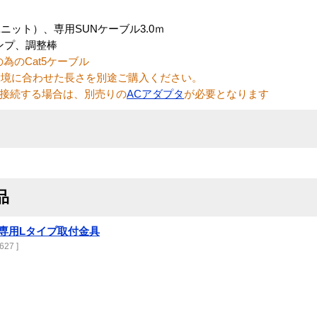
ット）、専用SUNケーブル3.0ｍ
プ、調整棒
為のCat5ケーブル
環境に合わせた長さを別途ご購入ください。
替器を接続する場合は、別売りの
ACアダプタ
が必要となります
品
00P専用Lタイプ取付金具
627 ]