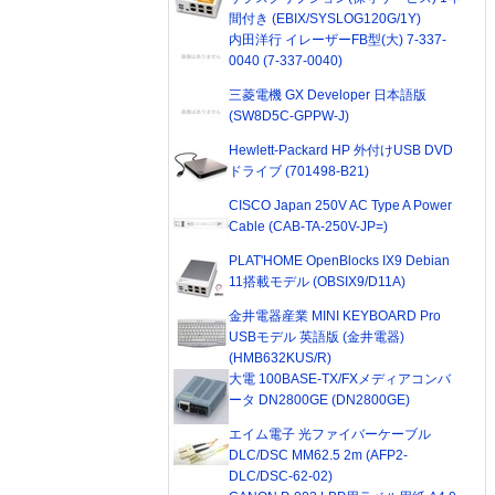
間付き (EBIX/SYSLOG120G/1Y)
内田洋行 イレーザーFB型(大) 7-337-
0040 (7-337-0040)
三菱電機 GX Developer 日本語版
(SW8D5C-GPPW-J)
Hewlett-Packard HP 外付けUSB DVD
ドライブ (701498-B21)
CISCO Japan 250V AC Type A Power
Cable (CAB-TA-250V-JP=)
PLAT'HOME OpenBlocks IX9 Debian
11搭載モデル (OBSIX9/D11A)
金井電器産業 MINI KEYBOARD Pro
USBモデル 英語版 (金井電器)
(HMB632KUS/R)
大電 100BASE-TX/FXメディアコンバ
ータ DN2800GE (DN2800GE)
エイム電子 光ファイバーケーブル
DLC/DSC MM62.5 2m (AFP2-
DLC/DSC-62-02)