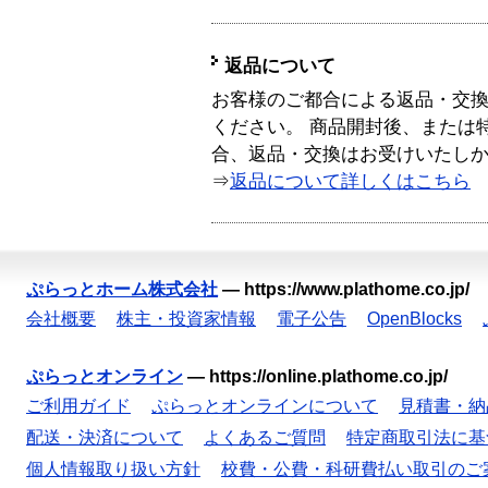
返品について
お客様のご都合による返品・交
ください。 商品開封後、または
合、返品・交換はお受けいたし
⇒
返品について詳しくはこちら
ぷらっとホーム株式会社
—
https://www.plathome.co.jp/
会社概要
株主・投資家情報
電子公告
OpenBlocks
ぷらっとオンライン
—
https://online.plathome.co.jp/
ご利用ガイド
ぷらっとオンラインについて
見積書・納
配送・決済について
よくあるご質問
特定商取引法に基
個人情報取り扱い方針
校費・公費・科研費払い取引のご