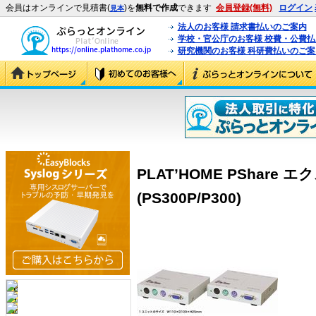
会員はオンラインで見積書(
)を
無料で作成
できます
会員登録(無料)
ログイン
見本
法人のお客様 請求書払いのご案内
学校・官公庁のお客様 校費・公費
研究機関のお客様 科研費払いのご案
PLAT’HOME PShare 
(PS300P/P300)