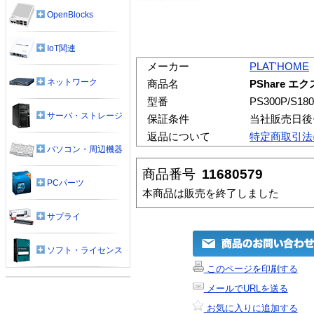
OpenBlocks
IoT関連
メーカー
PLAT'HOME
ネットワーク
商品名
PShare エ
型番
PS300P/S180
サーバ・ストレージ
保証条件
当社販売日後
返品について
特定商取引法
パソコン・周辺機器
商品番号
11680579
PCパーツ
本商品は販売を終了しました
サプライ
ソフト・ライセンス
このページを印刷する
メールでURLを送る
お気に入りに追加する