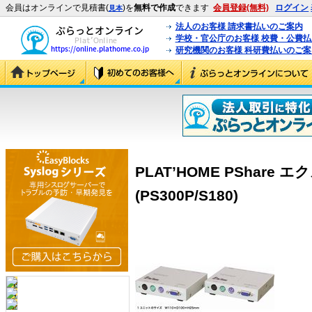
会員はオンラインで見積書(
)を
無料で作成
できます
会員登録(無料)
ログイン
見本
法人のお客様 請求書払いのご案内
学校・官公庁のお客様 校費・公費
研究機関のお客様 科研費払いのご案
PLAT’HOME PShare 
(PS300P/S180)