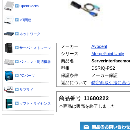
OpenBlocks
IoT関連
ネットワーク
メーカー
Avocent
サーバ・ストレージ
シリーズ
MergePoint Unity
商品名
Serverinterfacem
パソコン・周辺機器
型番
DSRIQ-PS2
保証条件
メーカー保証
PCパーツ
返品について
特定商取引法に基
サプライ
商品番号
11680222
ソフト・ライセンス
本商品は販売を終了しました