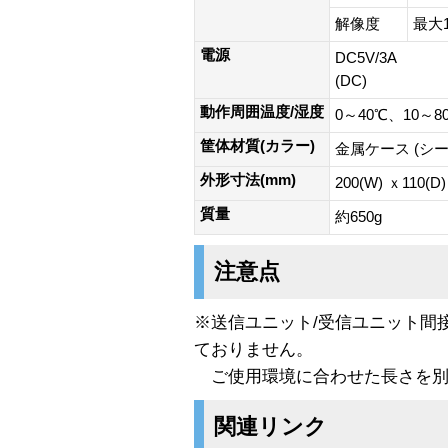
解像度
最大1,
電源
DC5V/3A
(DC)
動作周囲温度/湿度
0～40℃、10～
筐体材質(カラー)
金属ケース (シ
外形寸法(mm)
200(W) ｘ110(D)
質量
約650g
注意点
※送信ユニット/受信ユニット間接
ておりません。
ご使用環境に合わせた長さを別
関連リンク