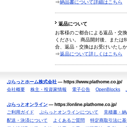
⇒
納品書について詳細はこちら
返品について
お客様のご都合による返品・交
ください。 商品開封後、または
合、返品・交換はお受けいたし
⇒
返品について詳しくはこちら
ぷらっとホーム株式会社
—
https://www.plathome.co.jp/
会社概要
株主・投資家情報
電子公告
OpenBlocks
ぷらっとオンライン
—
https://online.plathome.co.jp/
ご利用ガイド
ぷらっとオンラインについて
見積書・納
配送・決済について
よくあるご質問
特定商取引法に基