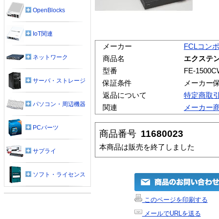
OpenBlocks
IoT関連
メーカー
FCLコン
ネットワーク
商品名
エクステン
型番
FE-1500
サーバ・ストレージ
保証条件
メーカー
返品について
特定商取
パソコン・周辺機器
関連
メーカー
PCパーツ
商品番号
11680023
本商品は販売を終了しました
サプライ
ソフト・ライセンス
このページを印刷する
メールでURLを送る