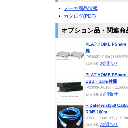
メーカ商品情報
カタログ(PDF)
オプション品・関連商
PLAT'HOME PSha
属
(PS300P/U180) [ 11680578
お問合せ
販売
価格
PLAT'HOME PSh
USB・1.8m付属
(PS300PU/U180) [ 1168058
お問合せ
販売
価格
-- DateTwist350 C
RJ45 100m
(YSOL-1700A-100) [ 12190
お問合せ
販売
価格