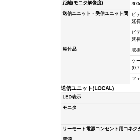
距離(モニタ解像度)
300
送信ユニット・受信ユニット間
ビ
延長
ビ
延長
添付品
取扱
ケ
(0.
フ
送信ユニット(LOCAL)
LED表示
モニタ
リーモート電源コンセント用コネク
電源