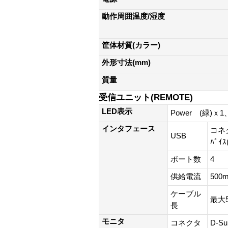
動作周囲温度/湿度
筐体材質(カラー)
外形寸法(mm)
質量
受信ユニット(REMOTE)
LED表示
Power (緑)ｘ1
インタフェース
コネク
USB
ﾊﾞｲ
ポート数
4
供給電流
50
ケーブル
最大
長
モニタ
コネクタ
D-S