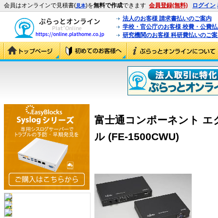
会員はオンラインで見積書(
)を
無料で作成
できます
会員登録(無料)
ログイン
見本
法人のお客様 請求書払いのご案内
学校・官公庁のお客様 校費・公費
研究機関のお客様 科研費払いのご案
富士通コンポーネント エ
ル (FE-1500CWU)