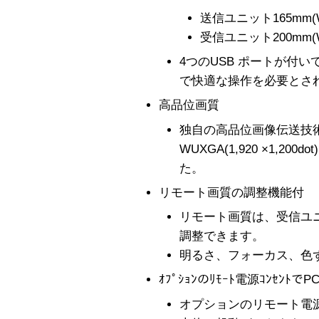
送信ユニット165mm(W)
受信ユニット200mm(W)
4つのUSB ポートが付い
で快適な操作を必要とさ
高品位画質
独自の高品位画像伝送技
WUXGA(1,920 ×1,2
た。
リモート画質の調整機能付
リモート画質は、受信ユ
調整できます。
明るさ、フォーカス、色
ｵﾌﾟｼｮﾝのﾘﾓｰﾄ電源ｺﾝｾﾝﾄ
オプションのリモート電