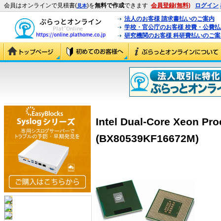
会員はオンラインで見積書(
)を
無料で作成
できます
会員登録(無料)
ログイン
見本
法人のお客様 請求書払いのご案内
学校・官公庁のお客様 校費・公費
研究機関のお客様 科研費払いのご案
Intel Dual-Core Xeon Pr
(BX80539KF16672M)