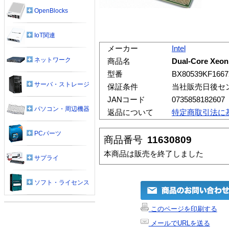
OpenBlocks
IoT関連
メーカー
Intel
ネットワーク
商品名
Dual-Core Xeon
型番
BX80539KF166
サーバ・ストレージ
保証条件
当社販売日後セ
JANコード
0735858182607
パソコン・周辺機器
返品について
特定商取引法に
PCパーツ
商品番号
11630809
本商品は販売を終了しました
サプライ
ソフト・ライセンス
このページを印刷する
メールでURLを送る