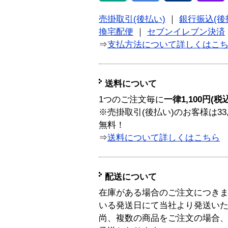
売掛取引(後払い)
｜
銀行振込(後
換宅配便
｜
セブンイレブン決済
⇒
支払方法について詳しくはこ
送料について
1つのご注文毎に
一律1,100円(税
※売掛取引(後払い)のお客様は33
無料！
⇒
送料について詳しくはこちら
配送について
在庫がある場合のご注文につき
いる発送日にて当社より発送い
尚、複数の商品をご注文の場合