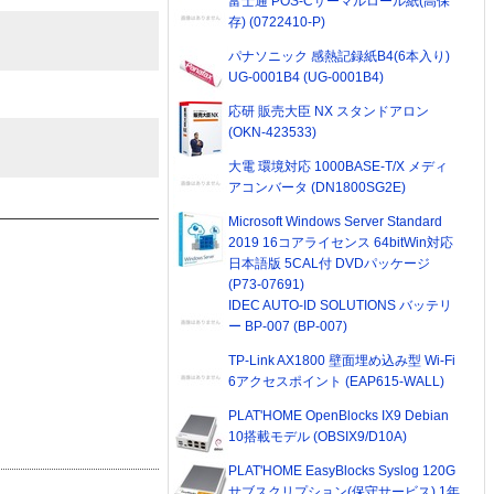
富士通 POS-Cサーマルロール紙(高保
存) (0722410-P)
パナソニック 感熱記録紙B4(6本入り)
UG-0001B4 (UG-0001B4)
応研 販売大臣 NX スタンドアロン
(OKN-423533)
大電 環境対応 1000BASE-T/X メディ
アコンバータ (DN1800SG2E)
Microsoft Windows Server Standard
2019 16コアライセンス 64bitWin対応
日本語版 5CAL付 DVDパッケージ
(P73-07691)
IDEC AUTO-ID SOLUTIONS バッテリ
ー BP-007 (BP-007)
TP-Link AX1800 壁面埋め込み型 Wi-Fi
6アクセスポイント (EAP615-WALL)
PLAT'HOME OpenBlocks IX9 Debian
10搭載モデル (OBSIX9/D10A)
PLAT'HOME EasyBlocks Syslog 120G
サブスクリプション(保守サービス) 1年