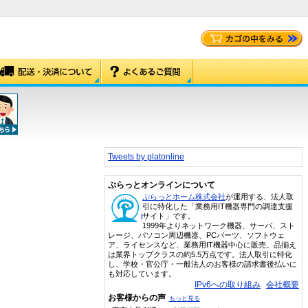
Tweets by platonline
ぷらっとオンラインについて
ぷらっとホーム株式会社
が運用する、法人取
引に特化した「業務用IT機器専門の調達支援
サイト」です。
1999年よりネットワーク機器、サーバ、スト
レージ、パソコン周辺機器、PCパーツ、ソフトウェ
ア、ライセンスなど、業務用IT機器中心に販売。品揃え
は業界トップクラスの約5.5万点です。法人取引に特化
し、学校・官公庁・一般法人のお客様の請求書後払いに
も対応しています。
IPv6への取り組み
会社概要
お客様からの声
もっと見る