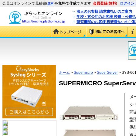
会員はオンラインで見積書(
)を
無料で作成
できます
会員登録(無料)
ログイン
見本
法人のお客様 請求書払いのご案内
学校・官公庁のお客様 校費・公費
研究機関のお客様 科研費払いのご案
ホーム
>
Supermicro
>
SuperServer
> SYS-60
SUPERMICRO SuperServe
メ
シ
商
型
保
返