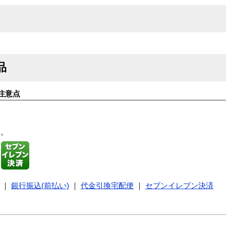
品
注意点
す。
｜
銀行振込(前払い)
｜
代金引換宅配便
｜
セブンイレブン決済