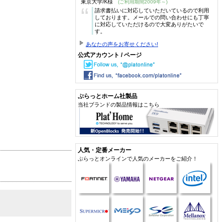
東京大学/K様
(ご利用期間2009年～)
“
請求書払いに対応していただいているので利用
しております。メールでの問い合わせにも丁寧
に対応していただけるので大変ありがたいで
す。
あなたの声をお寄せください!
公式アカウント / ページ
ぷらっとホーム社製品
当社ブランドの製品情報はこちら
人気・定番メーカー
ぷらっとオンラインで人気のメーカーをご紹介！