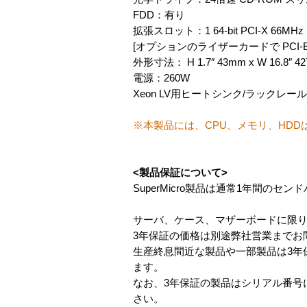
FDD：有り
拡張スロット：1 64-bit PCI-X 66M
[オプションのライザーカードで PCI-Ex
外形寸法： H 1.7″ 43mm x W 16.8″ 42
電源：260W
Xeon LV用ヒートシンク/ラックレー
※本製品には、CPU、メモリ、HD
<製品保証について>
SuperMicro製品は通常1年間のセ
サーバ、ケース、マザーボードに限り
3年保証の価格は別途弊社営業までお
生産終息間近な製品や一部製品は3年
ます。
なお、3年保証の製品はシリアル番号
さい。