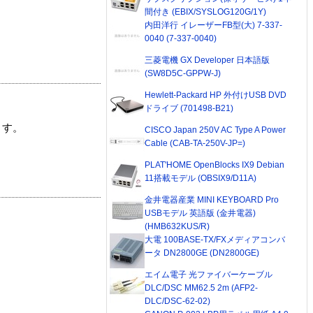
間付き (EBIX/SYSLOG120G/1Y)
内田洋行 イレーザーFB型(大) 7-337-
0040 (7-337-0040)
三菱電機 GX Developer 日本語版
(SW8D5C-GPPW-J)
Hewlett-Packard HP 外付けUSB DVD
ドライブ (701498-B21)
ます。
CISCO Japan 250V AC Type A Power
Cable (CAB-TA-250V-JP=)
PLAT'HOME OpenBlocks IX9 Debian
11搭載モデル (OBSIX9/D11A)
金井電器産業 MINI KEYBOARD Pro
USBモデル 英語版 (金井電器)
(HMB632KUS/R)
大電 100BASE-TX/FXメディアコンバ
ータ DN2800GE (DN2800GE)
エイム電子 光ファイバーケーブル
DLC/DSC MM62.5 2m (AFP2-
DLC/DSC-62-02)