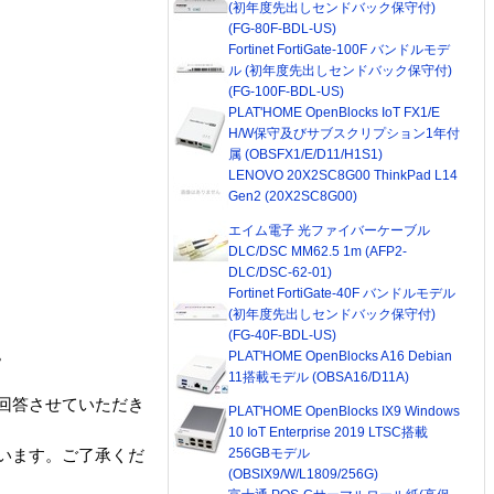
(初年度先出しセンドバック保守付)
(FG-80F-BDL-US)
Fortinet FortiGate-100F バンドルモデ
ル (初年度先出しセンドバック保守付)
(FG-100F-BDL-US)
PLAT'HOME OpenBlocks IoT FX1/E
H/W保守及びサブスクリプション1年付
属 (OBSFX1/E/D11/H1S1)
LENOVO 20X2SC8G00 ThinkPad L14
Gen2 (20X2SC8G00)
エイム電子 光ファイバーケーブル
DLC/DSC MM62.5 1m (AFP2-
DLC/DSC-62-01)
Fortinet FortiGate-40F バンドルモデル
(初年度先出しセンドバック保守付)
(FG-40F-BDL-US)
。
PLAT'HOME OpenBlocks A16 Debian
11搭載モデル (OBSA16/D11A)
回答させていただき
PLAT'HOME OpenBlocks IX9 Windows
10 IoT Enterprise 2019 LTSC搭載
256GBモデル
います。ご了承くだ
(OBSIX9/W/L1809/256G)