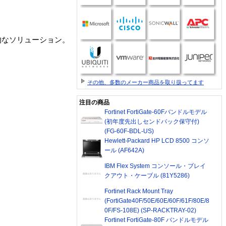
的なソリューション。
その他、多数のメーカー商品を取り扱ってます
注目の商品
Fortinet FortiGate-60Fバンドルモデル
(初年度先出しセンドバック保守付)
(FG-60F-BDL-US)
Hewlett-Packard HP LCD 8500 コンソ
ール (AF642A)
IBM Flex System コンソール・ブレイ
クアウト・ケーブル (81Y5286)
Fortinet Rack Mount Tray
(FortiGate40F/50E/60E/60F/61F/80E/8
0F/FS-108E) (SP-RACKTRAY-02)
Fortinet FortiGate-80F バンドルモデル