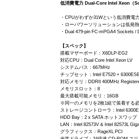
低消費電力 Dual-Core Intel Xe
・CPUがわずか31Wという低消費
・ローパワーソリューションは低発
・Dual 479-pin FC-mPGA4 Sockets /
【スペック】
搭載マザーボード：X6DLP-EG2
対応CPU：Dual Core Intel Xeon LV
システムバス：667MHz
チップセット：Intel E7520 + 6300ES
対応メモリ：DDRII 400MHz Register
メモリスロット：8
最大搭載可能メモリ：16GB
※同一のメモリを2枚1組で装着する
ストレージコントローラ：Intel 6300ESB 
HDD Bay：2 x SATA ホットスワップ
LAN：Intel 82573V & Intel 82573L Gigab
グラフィックス：RageXL PCI
光学ドライブ：24倍速 CD-ROM ス