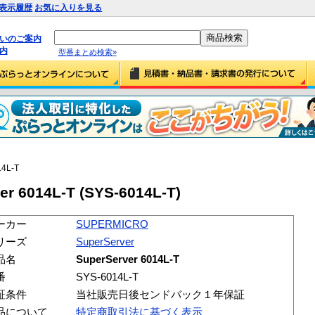
表示履歴
お気に入りを見る
払いのご案内
内
型番まとめ検索»
14L-T
r 6014L-T (SYS-6014L-T)
ーカー
SUPERMICRO
リーズ
SuperServer
品名
SuperServer 6014L-T
番
SYS-6014L-T
証条件
当社販売日後センドバック１年保証
品について
特定商取引法に基づく表示