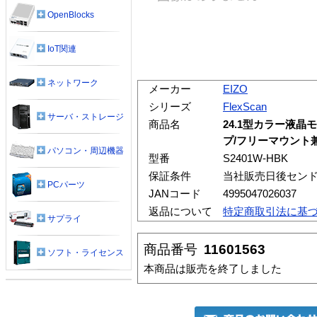
OpenBlocks
IoT関連
ネットワーク
メーカー
EIZO
シリーズ
FlexScan
サーバ・ストレージ
商品名
24.1型カラー液晶
プ/フリーマウント
パソコン・周辺機器
型番
S2401W-HBK
保証条件
当社販売日後センド
PCパーツ
JANコード
4995047026037
返品について
特定商取引法に基
サプライ
商品番号
11601563
ソフト・ライセンス
本商品は販売を終了しました