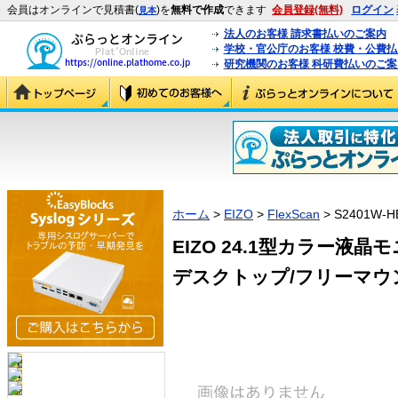
会員はオンラインで見積書(
)を
無料で作成
できます
会員登録(無料)
ログイン
見本
法人のお客様 請求書払いのご案内
学校・官公庁のお客様 校費・公費
研究機関のお客様 科研費払いのご案
ホーム
>
EIZO
>
FlexScan
> S2401W-H
EIZO 24.1型カラー液晶モ
デスクトップ/フリーマウント兼