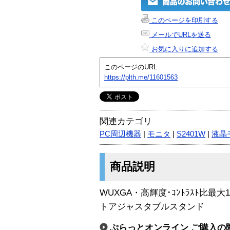
このページを印刷する
メールでURLを送る
お気に入りに追加する
このページのURL
https://plth.me/11601563
関連カテゴリ
PC周辺機器
|
モニタ
|
S2401W
|
液晶
商品説明
WUXGA・高輝度･ｺﾝﾄﾗｽﾄ比最大1
トアジャスタブルスタンド
ぷらっとオンライン ご購入の