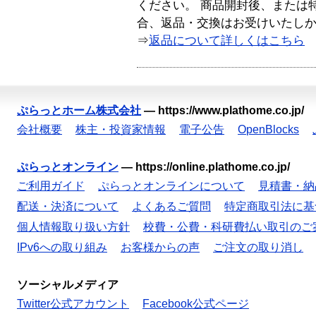
ください。 商品開封後、または
合、返品・交換はお受けいたし
⇒
返品について詳しくはこちら
ぷらっとホーム株式会社
—
https://www.plathome.co.jp/
会社概要
株主・投資家情報
電子公告
OpenBlocks
ぷらっとオンライン
—
https://online.plathome.co.jp/
ご利用ガイド
ぷらっとオンラインについて
見積書・納
配送・決済について
よくあるご質問
特定商取引法に基
個人情報取り扱い方針
校費・公費・科研費払い取引のご
IPv6への取り組み
お客様からの声
ご注文の取り消し
ソーシャルメディア
Twitter公式アカウント
Facebook公式ページ