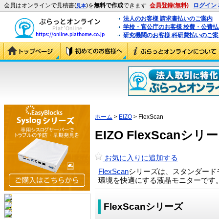
会員はオンラインで見積書(
)を
無料で作成
できます
会員登録(無料)
ログイン
見本
法人のお客様 請求書払いのご案内
学校・官公庁のお客様 校費・公費
研究機関のお客様 科研費払いのご案
ホーム
>
EIZO
> FlexScan
EIZO FlexScanシ
お気に入りに追加する
FlexScan
シリーズは、スタンダード
環境を快適にする液晶モニターです
FlexScanシリーズ