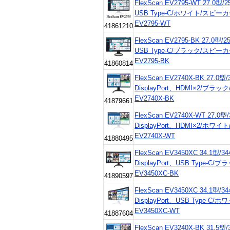
FlexScan EV2795-WT 27.0型/2
USB Type-C/ホワイト/スピ
EV2795-WT
41861210
FlexScan EV2795-BK 27.0型/2
USB Type-C/ブラック/スピ
EV2795-BK
41860814
FlexScan EV2740X-BK 27.0型/
DisplayPort、HDMI×2/ブ
EV2740X-BK
41879661
FlexScan EV2740X-WT 27.0型
DisplayPort、HDMI×2/ホ
EV2740X-WT
41880495
FlexScan EV3450XC 34.1型/3
DisplayPort、USB Type-
EV3450XC-BK
41890597
FlexScan EV3450XC 34.1型/3
DisplayPort、USB Type-
EV3450XC-WT
41887604
FlexScan EV3240X-BK 31.5型