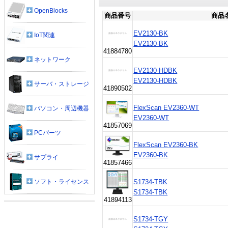
OpenBlocks
商品番号
商品
EV2130-BK
IoT関連
EV2130-BK
41884780
ネットワーク
EV2130-HDBK
EV2130-HDBK
サーバ・ストレージ
41890502
FlexScan EV2360-WT
パソコン・周辺機器
EV2360-WT
41857069
PCパーツ
FlexScan EV2360-BK
EV2360-BK
サプライ
41857466
S1734-TBK
ソフト・ライセンス
S1734-TBK
41894113
S1734-TGY