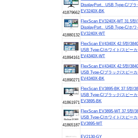
DisplayPort、USB Type-
EV3240X-BK
41879662
FlexScan EV3240X-WT 31.5型
DisplayPort、USB Type-
EV3240X-WT
41880132
FlexScan EV4340X 42.5型/384
USB Type-C/ホワイト/スピ
EV4340X-WT
41894161
FlexScan EV4340X 42.5型/384
USB Type-C/ブラック/スピ
EV4340X-BK
41890271
FlexScan EV3895-BK 37.5型/3
USB Type-C/ブラック/スピ
EV3895-BK
41861971
FlexScan EV3895-WT 37.5型/3
USB Type-C/ホワイト/スピ
EV3895-WT
41865187
EV2130-GY