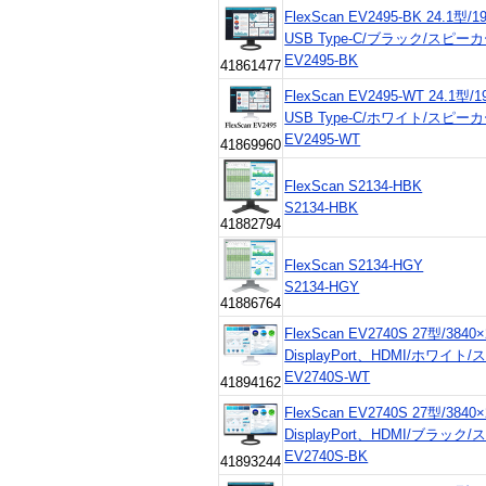
FlexScan EV2495-BK 24.1型/1
USB Type-C/ブラック/スピ
EV2495-BK
41861477
FlexScan EV2495-WT 24.1型/1
USB Type-C/ホワイト/スピ
EV2495-WT
41869960
FlexScan S2134-HBK
S2134-HBK
41882794
FlexScan S2134-HGY
S2134-HGY
41886764
FlexScan EV2740S 27型/3840
DisplayPort、HDMI/ホワイ
EV2740S-WT
41894162
FlexScan EV2740S 27型/3840
DisplayPort、HDMI/ブラッ
EV2740S-BK
41893244