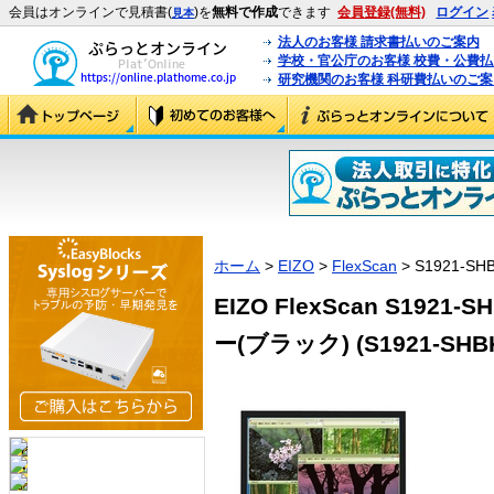
会員はオンラインで見積書(
)を
無料で作成
できます
会員登録(無料)
ログイン
見本
法人のお客様 請求書払いのご案内
学校・官公庁のお客様 校費・公費
研究機関のお客様 科研費払いのご案
ホーム
>
EIZO
>
FlexScan
> S1921-SH
EIZO FlexScan S192
ー(ブラック) (S1921-SHB