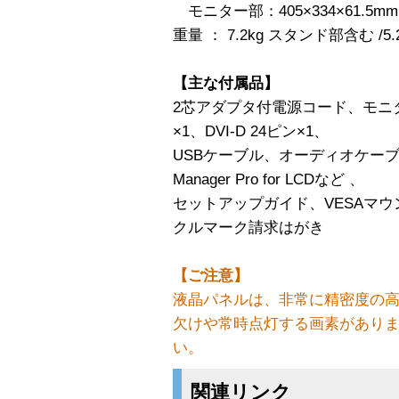
モニター部：405×334×61.5mm
重量 ： 7.2kg スタンド部含む /5
【主な付属品】
2芯アダプタ付電源コード、モニターケ
×1、DVI-D 24ピン×1、
USBケーブル、オーディオケーブル、
Manager Pro for LCDなど 、
セットアップガイド、VESAマ
クルマーク請求はがき
【ご注意】
液晶パネルは、非常に精密度の
欠けや常時点灯する画素があり
い。
関連リンク