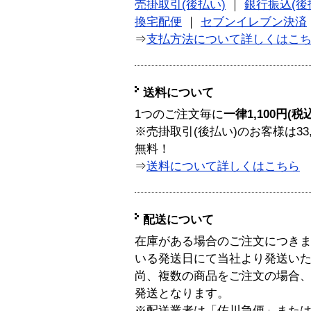
売掛取引(後払い)
｜
銀行振込(後
換宅配便
｜
セブンイレブン決済
⇒
支払方法について詳しくはこ
送料について
1つのご注文毎に
一律1,100円(税
※売掛取引(後払い)のお客様は33
無料！
⇒
送料について詳しくはこちら
配送について
在庫がある場合のご注文につき
いる発送日にて当社より発送い
尚、複数の商品をご注文の場合
発送となります。
※配送業者は「佐川急便」また