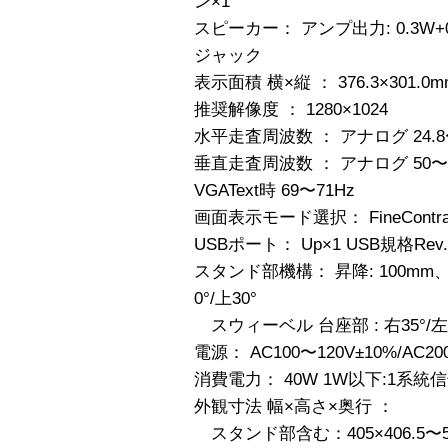
ン×1
スピーカー： アンプ出力: 0.3W
ジャック
表示面積 横×縦 ： 376.3×301.0m
推奨解像度 ： 1280×1024
水平走査周波数 ： アナログ 24.8〜
垂直走査周波数 ： アナログ 50〜7
VGAText時 69〜71Hz
画面表示モード選択： FineContras
USBポート： Up×1 USB規格Rev.
スタンド部機構： 昇降: 100mm
0°/上30°
スウィーベル 台座部 : 右35°/左3
電源： AC100〜120V±10%/AC20
消費電力： 40W 1W以下:1系
外観寸法 幅×高さ×奥行 ：
スタンド部含む：405×406.5〜50