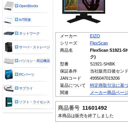
OpenBlocks
IoT関連
ネットワーク
メーカー
EIZO
シリーズ
FlexScan
サーバ・ストレージ
商品名
FlexScan S19
ク)
パソコン・周辺機器
型番
S1921-SHBK
保証条件
当社販売日後センド
PCパーツ
JANコード
4995047019206
返品について
特定商取引法に基
サプライ
関連
メーカー商品ペー
ソフト・ライセンス
商品番号
11601492
本商品は販売を終了しました