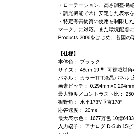
・ローテーション、高さ調整機
・調光機能で常に安定した表示
・特定有害物質の使用を制限した「
マーク」に対応。また環境配慮に対
Products 2006をはじめ、
【仕様】
本体色： ブラック
サイズ： 48cm 19 型 可視域対角4
パネル： カラーTFT液晶パネル
画素ピッチ： 0.294mm×0.294m
最大輝度／コントラスト比： 250cd/m
視野角： 水平178°/垂直178°
応答速度： 20ms
最大表示色： 1677万色 10億643
入力端子： アナログ D-Sub 15ピン