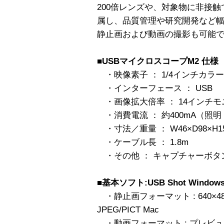
200倍レンズや、対象物に非接
属し、品質管理や研究開発など
静止画および動画の撮影も可能
■
USBマイクロスコープM2 仕様
・映像素子 ： 1/4インチカラー
・インターフェース ： USB
・画像拡大倍率 ： 14インチ
・消費電流 ： 約400mA（照明
・寸法／重量 ： W46×D98×H15
・ケーブル長 ： 1.8m
・その他 ： キャプチャーボタン
■
基本ソフト:USB Shot Windows,
・静止画フォーマット : 640×480 
JPEG/PICT Mac
・動画フォーマット : プレビューMAX