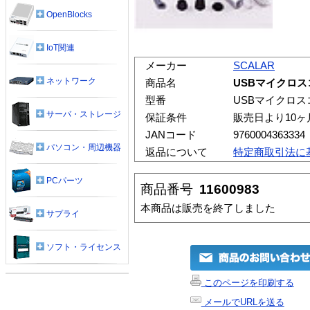
OpenBlocks
IoT関連
メーカー
SCALAR
ネットワーク
商品名
USBマイクロ
型番
USBマイクロ
サーバ・ストレージ
保証条件
販売日より10
JANコード
9760004363334
パソコン・周辺機器
返品について
特定商取引法に
PCパーツ
商品番号
11600983
本商品は販売を終了しました
サプライ
ソフト・ライセンス
このページを印刷する
メールでURLを送る