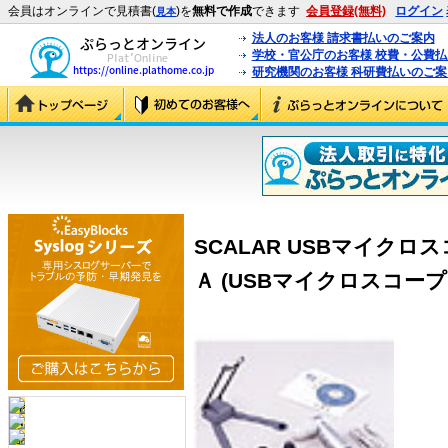
会員はオンラインで見積書(
)を
無料で作成
できます
会員登録(無料)
ログイン
見本
法人のお客様 請求書払いのご案内
学校・官公庁のお客様 校費・公費
研究機関のお客様 科研費払いのご案
SCALAR USBマイク
Ａ (USBマイクロスコー