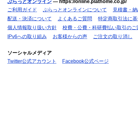
ぷらっとオンライン
—
https://online.plathome.co.jp/
ご利用ガイド
ぷらっとオンラインについて
見積書・納
配送・決済について
よくあるご質問
特定商取引法に基
個人情報取り扱い方針
校費・公費・科研費払い取引のご
IPv6への取り組み
お客様からの声
ご注文の取り消し
ソーシャルメディア
Twitter公式アカウント
Facebook公式ページ