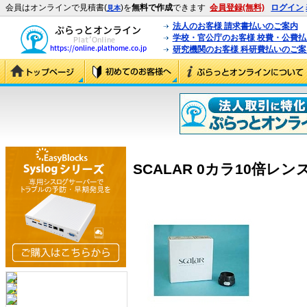
会員はオンラインで見積書(
)を
無料で作成
できます
会員登録(無料)
ログイン
見本
法人のお客様 請求書払いのご案内
学校・官公庁のお客様 校費・公費
研究機関のお客様 科研費払いのご案
SCALAR 0カラ10倍レンズ (