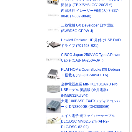
間付き (EBIX/SYSLOG120G/1Y)
内田洋行 イレーザーFB型(大) 7-337-
0040 (7-337-0040)
三菱電機 GX Developer 日本語版
(SW8D5C-GPPW-J)
Hewlett-Packard HP 外付けUSB DVD
ドライブ (701498-B21)
CISCO Japan 250V AC Type A Power
Cable (CAB-TA-250V-JP=)
PLAT'HOME OpenBlocks IX9 Debian
11搭載モデル (OBSIX9/D11A)
金井電器産業 MINI KEYBOARD Pro
USBモデル 英語版 (金井電器)
(HMB632KUS/R)
大電 100BASE-TX/FXメディアコンバ
ータ DN2800GE (DN2800GE)
エイム電子 光ファイバーケーブル
DLC/DSC MM62.5 2m (AFP2-
DLC/DSC-62-02)