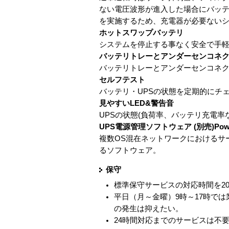
ない電圧波形が進入した場合にバッテ
を実施するため、充電器が必要ない
ホットスワップバッテリ
システムを停止する事なく安全で手
バッテリトレーとアンダーセンコネ
バッテリトレーとアンダーセンコネ
セルフテスト
バッテリ・UPSの状態を定期的にチ
見やすいLED&警告音
UPSの状態(負荷率、バッテリ充電率
UPS電源管理ソフトウェア (別売)PowerChu
複数OS混在ネットワークにおけるサ
るソフトウェア。
保守
標準保守サービスの対応時間を2
平日（月～金曜）9時～17時で
の発生は抑えたい。
24時間対応までのサービスは不