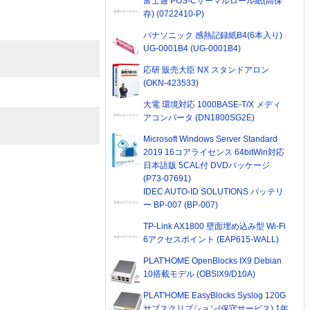
富士通 POS-Cサーマルロール紙(高保
存) (0722410-P)
パナソニック 感熱記録紙B4(6本入り)
UG-0001B4 (UG-0001B4)
応研 販売大臣 NX スタンドアロン
(OKN-423533)
大電 環境対応 1000BASE-T/X メディ
アコンバータ (DN1800SG2E)
Microsoft Windows Server Standard
2019 16コアライセンス 64bitWin対応
日本語版 5CAL付 DVDパッケージ
(P73-07691)
IDEC AUTO-ID SOLUTIONS バッテリ
ー BP-007 (BP-007)
TP-Link AX1800 壁面埋め込み型 Wi-Fi
6アクセスポイント (EAP615-WALL)
PLAT'HOME OpenBlocks IX9 Debian
10搭載モデル (OBSIX9/D10A)
PLAT'HOME EasyBlocks Syslog 120G
サブスクリプション(保守サービス) 1年