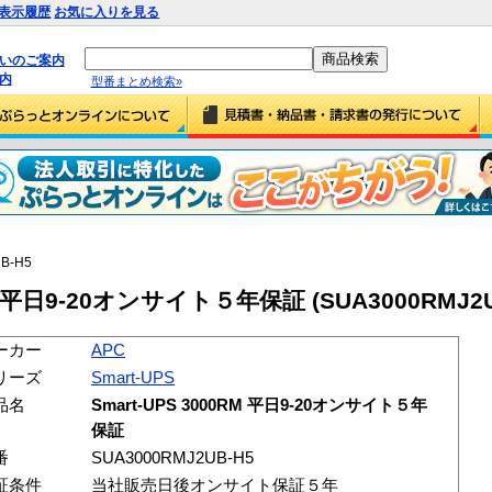
表示履歴
お気に入りを見る
払いのご案内
内
型番まとめ検索»
B-H5
RM 平日9-20オンサイト５年保証 (SUA3000RMJ2U
ーカー
APC
リーズ
Smart-UPS
品名
Smart-UPS 3000RM 平日9-20オンサイト５年
保証
番
SUA3000RMJ2UB-H5
証条件
当社販売日後オンサイト保証５年