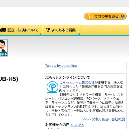
Tweets by platonline
B-H5)
ぷらっとオンラインについて
ぷらっとホーム株式会社
が運用する、法人取
引に特化した「業務用IT機器専門の調達支援
サイト」です。
1999年よりネットワーク機器、サーバ、スト
レージ、パソコン周辺機器、PCパーツ、ソフトウェ
ア、ライセンスなど、業務用IT機器中心に販売。品揃え
は業界トップクラスの約5.5万点です。法人取引に特化
し、学校・官公庁・一般法人のお客様の請求書後払いに
も対応しています。
IPv6への取り組み
会社概要
お客様からの声
もっと見る