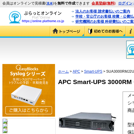
会員はオンラインで見積書(
)を
無料で作成
できます
会員登録(無料)
ログイン
見本
法人のお客様 請求書払いのご案内
学校・官公庁のお客様 校費・公費
研究機関のお客様 科研費払いのご案
ホーム
>
APC
>
Smart-UPS
> SUA3000RMJ2U
APC Smart-UPS 3000
メ
シ
商
型
保