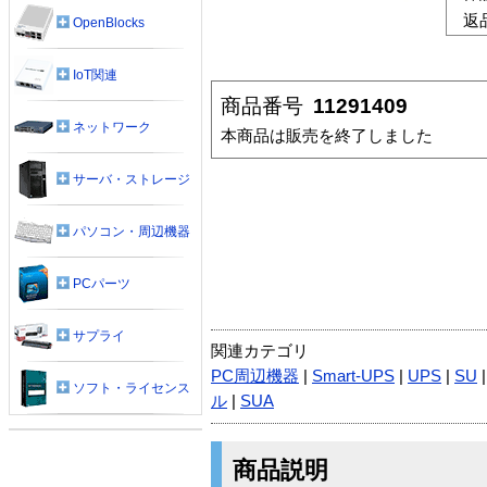
返
OpenBlocks
IoT関連
商品番号
11291409
ネットワーク
本商品は販売を終了しました
サーバ・ストレージ
パソコン・周辺機器
PCパーツ
サプライ
関連カテゴリ
PC周辺機器
|
Smart-UPS
|
UPS
|
SU
ソフト・ライセンス
ル
|
SUA
商品説明