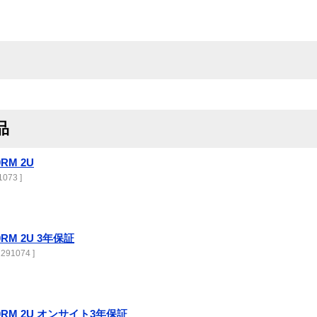
品
0RM 2U
073 ]
00RM 2U 3年保証
291074 ]
3000RM 2U オンサイト3年保証