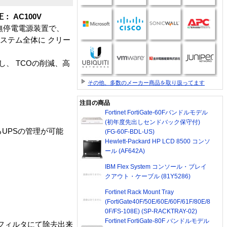
： AC100V
型無停電電源装置で、
ステム全体に クリー
し、 TCOの削減、高
その他、多数のメーカー商品を取り扱ってます
注目の商品
Fortinet FortiGate-60Fバンドルモデル
(初年度先出しセンドバック保守付)
よるUPSの管理が可能
(FG-60F-BDL-US)
Hewlett-Packard HP LCD 8500 コンソ
ール (AF642A)
IBM Flex System コンソール・ブレイ
クアウト・ケーブル (81Y5286)
Fortinet Rack Mount Tray
(FortiGate40F/50E/60E/60F/61F/80E/8
0F/FS-108E) (SP-RACKTRAY-02)
Fortinet FortiGate-80F バンドルモデル
フィルタにて除去出来