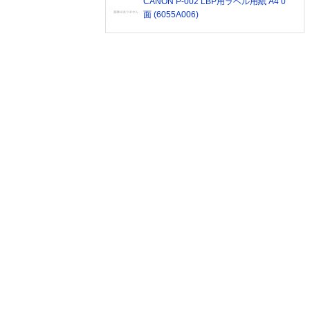
CANON P-002 LBP用ラベル用紙 A4 0
面 (6055A006)