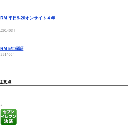
3000RM 平日9-20オンサイト４年
291403 ]
00RM 5年保証
291406 ]
注意点
す。