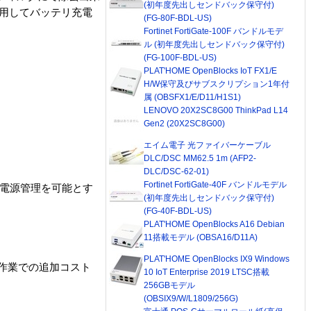
(初年度先出しセンドバック保守付)
用してバッテリ充電
(FG-80F-BDL-US)
Fortinet FortiGate-100F バンドルモデ
ル (初年度先出しセンドバック保守付)
(FG-100F-BDL-US)
PLAT'HOME OpenBlocks IoT FX1/E
H/W保守及びサブスクリプション1年付
属 (OBSFX1/E/D11/H1S1)
LENOVO 20X2SC8G00 ThinkPad L14
Gen2 (20X2SC8G00)
エイム電子 光ファイバーケーブル
DLC/DSC MM62.5 1m (AFP2-
DLC/DSC-62-01)
Fortinet FortiGate-40F バンドルモデル
な電源管理を可能とす
(初年度先出しセンドバック保守付)
(FG-40F-BDL-US)
PLAT'HOME OpenBlocks A16 Debian
11搭載モデル (OBSA16/D11A)
PLAT'HOME OpenBlocks IX9 Windows
作業での追加コスト
10 IoT Enterprise 2019 LTSC搭載
256GBモデル
(OBSIX9/W/L1809/256G)