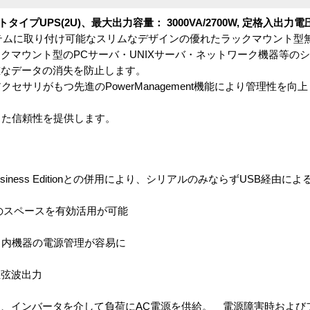
ウントタイプUPS(2U)、最大出力容量： 3000VA/2700W, 定格入出力電圧
ク システムに取り付け可能なスリムなデザインの優れたラックマウント
クマウント型のPCサーバ・UNIXサーバ・ネットワーク機器等のシ
重なデータの消失を防止します。
セサリがもつ先進のPowerManagement機能により管理性を向上
した信頼性を提供します。
Business Editionとの併用により、シリアルのみならずUSB経由に
のスペースを有効活用が可能
ク内機器の電源管理が容易に
正弦波出力
、インバータを介して負荷にAC電源を供給。 電源障害時および