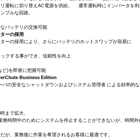
リ運転に切り替えAC電源を供給。 通常運転時にインバータを利
シンプルな回路。
軽なバッテリの交換可能
クターの採用
クターの採用により、さらにバッテリのホットスワップが容易に
ェックする事ができ、信頼性を向上
など)を即座に把握可能
te Business Edition
ーバの安全なシャットダウンおよびシステム管理者 による効率的
0時まで拡大。
は業務時間中のためにシステムを停止することができないが、時間外
要だが、業務後に作業を希望されるお客様に最適です。