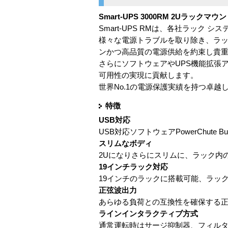
Smart-UPS 3000RM 2Uラックマ
Smart-UPS RMは、各社ラッ
様々な電源トラブルを取り除き、ラッ
ンかつ高品質の電源供給を約束し貴
さらにソフトウェアやUPS機能拡張アク
可用性の実現に貢献します。
世界No.1の電源保護実績を持つ卓越
特徴
USB対応
USB対応ソフトウェアPowerChute 
スリムなボディ
2Uになりさらにスリムに、ラック内
19インチラック対応
19インチのラックに搭載可能、ラッ
正弦波出力
あらゆる負荷との互換性を確保する
ラインインタラクティブ方式
通常運転時はサージ抑制器、フィルタ