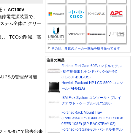
： AC100V
型無停電電源装置で、
ステム全体に クリー
し、 TCOの削減、高
その他、多数のメーカー商品を取り扱ってます
注目の商品
Fortinet FortiGate-60Fバンドルモデル
(初年度先出しセンドバック保守付)
よるUPSの管理が可能
(FG-60F-BDL-US)
Hewlett-Packard HP LCD 8500 コンソ
ール (AF642A)
IBM Flex System コンソール・ブレイ
クアウト・ケーブル (81Y5286)
Fortinet Rack Mount Tray
(FortiGate40F/50E/60E/60F/61F/80E/8
0F/FS-108E) (SP-RACKTRAY-02)
Fortinet FortiGate-80F バンドルモデル
フィルタにて除去出来