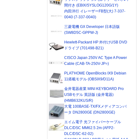
間付き (EBIX/SYSLOG120G/1Y)
内田洋行 イレーザーFB型(大) 7-337-
0040 (7-337-0040)
三菱電機 GX Developer 日本語版
(SW8D5C-GPPW-J)
Hewlett-Packard HP 外付けUSB DVD
ドライブ (701498-B21)
CISCO Japan 250V AC Type A Power
Cable (CAB-TA-250V-JP=)
PLAT'HOME OpenBlocks IX9 Debian
11搭載モデル (OBSIX9/D11A)
金井電器産業 MINI KEYBOARD Pro
USBモデル 英語版 (金井電器)
(HMB632KUS/R)
大電 100BASE-TX/FXメディアコンバ
ータ DN2800GE (DN2800GE)
エイム電子 光ファイバーケーブル
DLC/DSC MM62.5 2m (AFP2-
DLC/DSC-62-02)