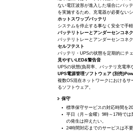
ない電圧波形が進入した場合にバッテ
を実施するため、充電器が必要ない
ホットスワップバッテリ
システムを停止する事なく安全で手
バッテリトレーとアンダーセンコネ
バッテリトレーとアンダーセンコネ
セルフテスト
バッテリ・UPSの状態を定期的にチ
見やすいLED&警告音
UPSの状態(負荷率、バッテリ充電率
UPS電源管理ソフトウェア (別売)PowerChu
複数OS混在ネットワークにおけるサ
るソフトウェア。
保守
標準保守サービスの対応時間を2
平日（月～金曜）9時～17時で
の発生は抑えたい。
24時間対応までのサービスは不