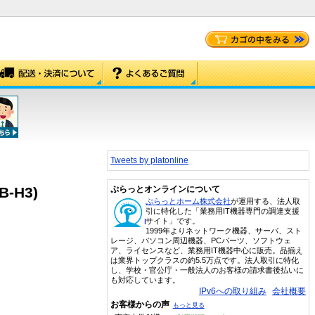
Tweets by platonline
-H3)
ぷらっとオンラインについて
ぷらっとホーム株式会社
が運用する、法人取
引に特化した「業務用IT機器専門の調達支援
サイト」です。
1999年よりネットワーク機器、サーバ、スト
レージ、パソコン周辺機器、PCパーツ、ソフトウェ
ア、ライセンスなど、業務用IT機器中心に販売。品揃え
は業界トップクラスの約5.5万点です。法人取引に特化
し、学校・官公庁・一般法人のお客様の請求書後払いに
も対応しています。
IPv6への取り組み
会社概要
お客様からの声
もっと見る