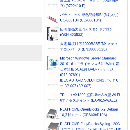
富士通 POS-Cサーマルロール紙(高保
存) (0722410-P)
パナソニック 感熱記録紙B4(6本入り)
UG-0001B4 (UG-0001B4)
応研 販売大臣 NX スタンドアロン
(OKN-423533)
大電 環境対応 1000BASE-T/X メディ
アコンバータ (DN1800SG2E)
Microsoft Windows Server Standard
2019 16コアライセンス 64bitWin対応
日本語版 5CAL付 DVDパッケージ
(P73-07691)
IDEC AUTO-ID SOLUTIONS バッテリ
ー BP-007 (BP-007)
TP-Link AX1800 壁面埋め込み型 Wi-Fi
6アクセスポイント (EAP615-WALL)
PLAT'HOME OpenBlocks IX9 Debian
10搭載モデル (OBSIX9/D10A)
PLAT'HOME EasyBlocks Syslog 120G
サブスクリプション(保守サービス) 1年