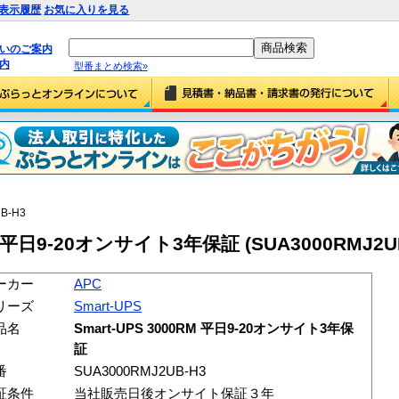
表示履歴
お気に入りを見る
払いのご案内
内
型番まとめ検索»
B-H3
RM 平日9-20オンサイト3年保証 (SUA3000RMJ2UB
ーカー
APC
リーズ
Smart-UPS
品名
Smart-UPS 3000RM 平日9-20オンサイト3年保
証
番
SUA3000RMJ2UB-H3
証条件
当社販売日後オンサイト保証３年