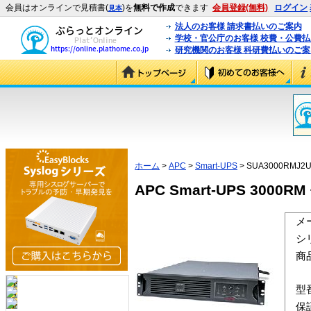
会員はオンラインで見積書(
)を
無料で作成
できます
会員登録(無料)
ログイン
見本
法人のお客様 請求書払いのご案内
学校・官公庁のお客様 校費・公費
研究機関のお客様 科研費払いのご案
ホーム
>
APC
>
Smart-UPS
> SUA3000RMJ2U
APC Smart-UPS 3000
メ
シ
商
型
保