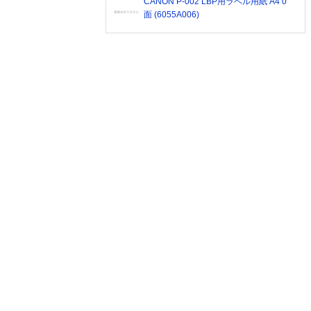
CANON P-002 LBP用ラベル用紙 A4 0
面 (6055A006)