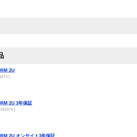
品
0RM 2U
073 ]
00RM 2U 3年保証
291074 ]
3000RM 2U オンサイト3年保証