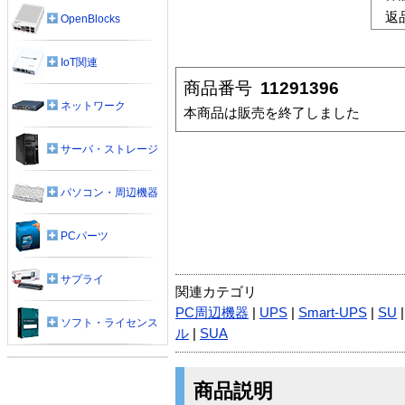
返
OpenBlocks
IoT関連
商品番号
11291396
ネットワーク
本商品は販売を終了しました
サーバ・ストレージ
パソコン・周辺機器
PCパーツ
サプライ
関連カテゴリ
PC周辺機器
|
UPS
|
Smart-UPS
|
SU
ソフト・ライセンス
ル
|
SUA
商品説明