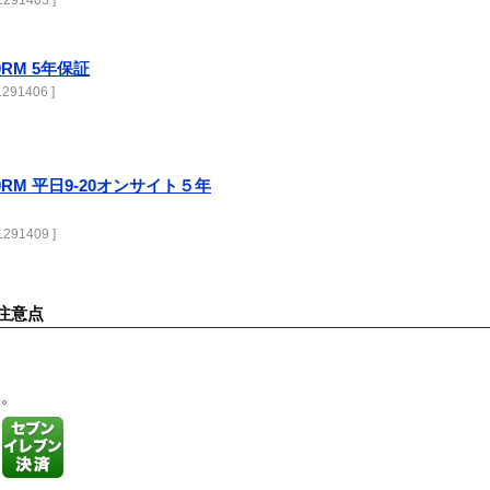
291403 ]
00RM 5年保証
291406 ]
3000RM 平日9-20オンサイト５年
291409 ]
注意点
す。