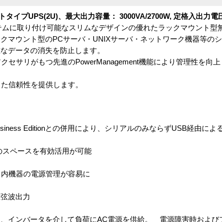
ウントタイプUPS(2U)、最大出力容量： 3000VA/2700W, 定格入出力電圧
ク システムに取り付け可能なスリムなデザインの優れたラックマウント
クマウント型のPCサーバ・UNIXサーバ・ネットワーク機器等のシ
重なデータの消失を防止します。
セサリがもつ先進のPowerManagement機能により管理性を向上
した信頼性を提供します。
Business Editionとの併用により、シリアルのみならずUSB経由に
のスペースを有効活用が可能
ク内機器の電源管理が容易に
正弦波出力
、インバータを介して負荷にAC電源を供給。 電源障害時および