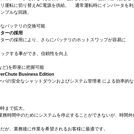
リ運転に切り替えAC電源を供給。 通常運転時にインバータを利
シンプルな回路。
軽なバッテリの交換可能
クターの採用
クターの採用により、さらにバッテリのホットスワップが容易に
ェックする事ができ、信頼性を向上
など)を即座に把握可能
te Business Edition
ーバの安全なシャットダウンおよびシステム管理者 による効率的
0時まで拡大。
は業務時間中のためにシステムを停止することができないが、時間外
要だが、業務後に作業を希望されるお客様に最適です。