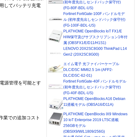
(初年度先出しセンドバック保守付)
用してバッテリ充電
(FG-80F-BDL-US)
Fortinet FortiGate-100F バンドルモデ
ル (初年度先出しセンドバック保守付)
(FG-100F-BDL-US)
PLAT'HOME OpenBlocks IoT FX1/E
H/W保守及びサブスクリプション1年付
属 (OBSFX1/E/D11/H1S1)
LENOVO 20X2SC8G00 ThinkPad L14
Gen2 (20X2SC8G00)
エイム電子 光ファイバーケーブル
DLC/DSC MM62.5 1m (AFP2-
DLC/DSC-62-01)
Fortinet FortiGate-40F バンドルモデル
な電源管理を可能とす
(初年度先出しセンドバック保守付)
(FG-40F-BDL-US)
PLAT'HOME OpenBlocks A16 Debian
11搭載モデル (OBSA16/D11A)
PLAT'HOME OpenBlocks IX9 Windows
作業での追加コスト
10 IoT Enterprise 2019 LTSC搭載
256GBモデル
(OBSIX9/W/L1809/256G)