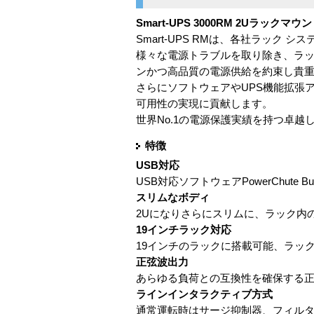
Smart-UPS 3000RM 2Uラックマ
Smart-UPS RMは、各社ラッ
様々な電源トラブルを取り除き、ラッ
ンかつ高品質の電源供給を約束し貴
さらにソフトウェアやUPS機能拡張アク
可用性の実現に貢献します。
世界No.1の電源保護実績を持つ卓越
特徴
USB対応
USB対応ソフトウェアPowerChute 
スリムなボディ
2Uになりさらにスリムに、ラック内
19インチラック対応
19インチのラックに搭載可能、ラッ
正弦波出力
あらゆる負荷との互換性を確保する
ラインインタラクティブ方式
通常運転時はサージ抑制器、フィルタ