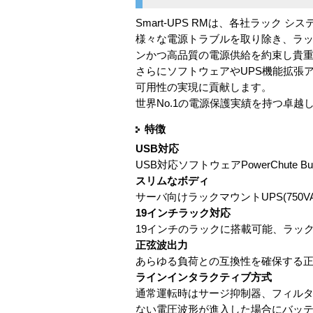
Smart-UPS RMは、各社ラッ
様々な電源トラブルを取り除き、ラッ
ンかつ高品質の電源供給を約束し貴
さらにソフトウェアやUPS機能拡張アク
可用性の実現に貢献します。
世界No.1の電源保護実績を持つ卓越
特徴
USB対応
USB対応ソフトウェアPowerChute 
スリムなボディ
サーバ向けラックマウントUPS(750V
19インチラック対応
19インチのラックに搭載可能、ラッ
正弦波出力
あらゆる負荷との互換性を確保する
ラインインタラクティブ方式
通常運転時はサージ抑制器、フィルタ
ない電圧波形が進入した場合にバッテ