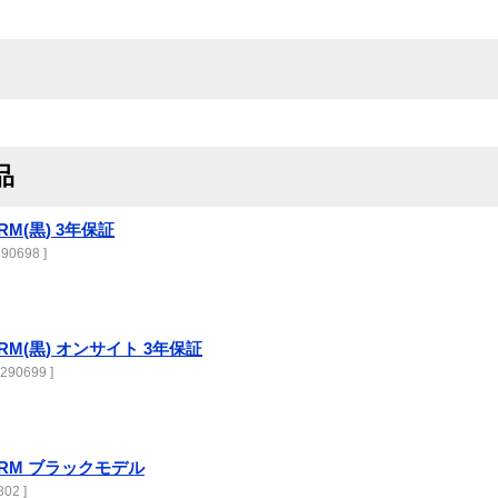
品
0 RM(黒) 3年保証
90698 ]
50 RM(黒) オンサイト 3年保証
290699 ]
750 RM ブラックモデル
02 ]