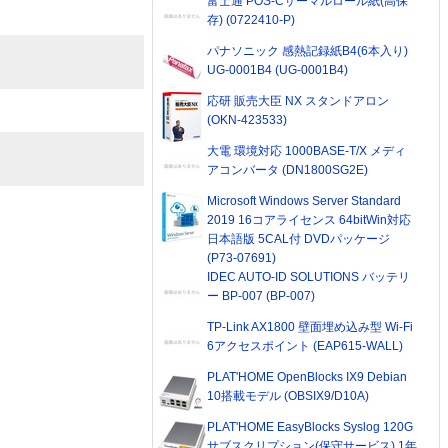
富士通 POS-Cサーマルロール紙(高保
存) (0722410-P)
パナソニック 感熱記録紙B4(6本入り)
UG-0001B4 (UG-0001B4)
応研 販売大臣 NX スタンドアロン
(OKN-423533)
大電 環境対応 1000BASE-T/X メディ
アコンバータ (DN1800SG2E)
Microsoft Windows Server Standard
2019 16コアライセンス 64bitWin対応
日本語版 5CAL付 DVDパッケージ
(P73-07691)
IDEC AUTO-ID SOLUTIONS バッテリ
ー BP-007 (BP-007)
TP-Link AX1800 壁面埋め込み型 Wi-Fi
6アクセスポイント (EAP615-WALL)
PLAT'HOME OpenBlocks IX9 Debian
10搭載モデル (OBSIX9/D10A)
PLAT'HOME EasyBlocks Syslog 120G
サブスクリプション(保守サービス) 1年