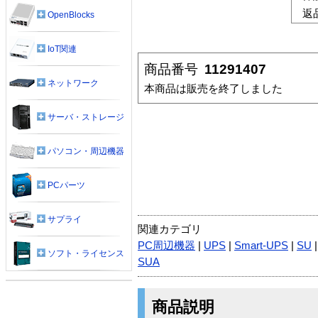
返
OpenBlocks
IoT関連
商品番号
11291407
ネットワーク
本商品は販売を終了しました
サーバ・ストレージ
パソコン・周辺機器
PCパーツ
サプライ
関連カテゴリ
PC周辺機器
|
UPS
|
Smart-UPS
|
SU
ソフト・ライセンス
SUA
商品説明