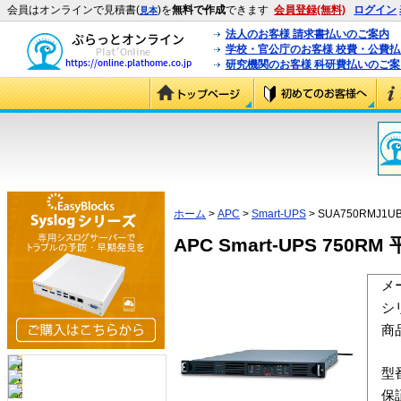
会員はオンラインで見積書(
)を
無料で作成
できます
会員登録(無料)
ログイン
見本
法人のお客様 請求書払いのご案内
学校・官公庁のお客様 校費・公費
研究機関のお客様 科研費払いのご案
ホーム
>
APC
>
Smart-UPS
> SUA750RMJ1UB
APC Smart-UPS 750R
メ
シ
商
型
保