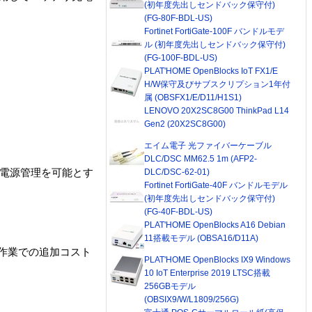
(初年度先出しセンドバック保守付)
(FG-80F-BDL-US)
Fortinet FortiGate-100F バンドルモデ
ル (初年度先出しセンドバック保守付)
(FG-100F-BDL-US)
PLAT'HOME OpenBlocks IoT FX1/E
H/W保守及びサブスクリプション1年付
属 (OBSFX1/E/D11/H1S1)
LENOVO 20X2SC8G00 ThinkPad L14
Gen2 (20X2SC8G00)
エイム電子 光ファイバーケーブル
DLC/DSC MM62.5 1m (AFP2-
DLC/DSC-62-01)
な電源管理を可能とす
Fortinet FortiGate-40F バンドルモデル
(初年度先出しセンドバック保守付)
(FG-40F-BDL-US)
PLAT'HOME OpenBlocks A16 Debian
11搭載モデル (OBSA16/D11A)
作業での追加コスト
PLAT'HOME OpenBlocks IX9 Windows
10 IoT Enterprise 2019 LTSC搭載
256GBモデル
(OBSIX9/W/L1809/256G)