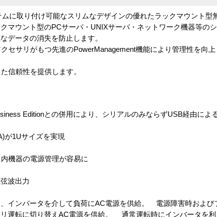
ク システムに取り付け可能なスリムなデザインの優れたラックマウント
クマウント型のPCサーバ・UNIXサーバ・ネットワーク機器等のシ
重なデータの消失を防止します。
セサリがもつ先進のPowerManagement機能により管理性を向上
した信頼性を提供します。
Business Editionとの併用により、シリアルのみならずUSB経由に
A)が1Uサイズを実現
ク内機器の電源管理が容易に
正弦波出力
、インバータを介して負荷にAC電源を供給。 電源障害時および
リ運転に切り替えAC電源を供給。 通常運転時にインバータを利