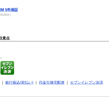
0RM 5年保証
91404 ]
注意点
す。
｜
銀行振込(前払い)
｜
代金引換宅配便
｜
セブンイレブン決済