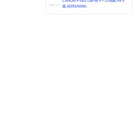
CANON P-002 LBP用ラベル用紙 A4 0
面 (6055A006)