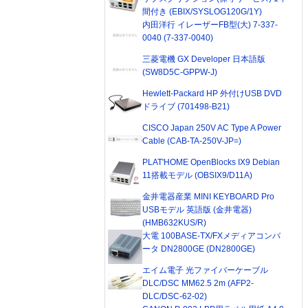
間付き (EBIX/SYSLOG120G/1Y)
内田洋行 イレーザーFB型(大) 7-337-
0040 (7-337-0040)
三菱電機 GX Developer 日本語版
(SW8D5C-GPPW-J)
Hewlett-Packard HP 外付けUSB DVD
ドライブ (701498-B21)
CISCO Japan 250V AC Type A Power
Cable (CAB-TA-250V-JP=)
PLAT'HOME OpenBlocks IX9 Debian
11搭載モデル (OBSIX9/D11A)
金井電器産業 MINI KEYBOARD Pro
USBモデル 英語版 (金井電器)
(HMB632KUS/R)
大電 100BASE-TX/FXメディアコンバ
ータ DN2800GE (DN2800GE)
エイム電子 光ファイバーケーブル
DLC/DSC MM62.5 2m (AFP2-
DLC/DSC-62-02)