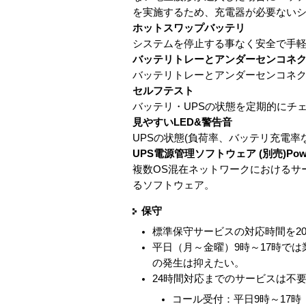
を実施するため、充電器が必要ない
ホットスワップバッテリ
システムを停止する事なく安全で手
バッテリトレーとアンダーセンコネ
バッテリトレーとアンダーセンコネ
セルフテスト
バッテリ・UPSの状態を定期的にチ
見やすいLED&警告音
UPSの状態(負荷率、バッテリ充電率
UPS電源管理ソフトウェア (別売)PowerChu
複数OS混在ネットワークにおけるサ
るソフトウェア。
保守
標準保守サービスの対応時間を2
平日（月～金曜）9時～17時で
の発生は抑えたい。
24時間対応までのサービスは不
コール受付：平日9時～17時