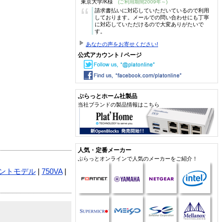
東京大学/K様
(ご利用期間2009年～)
“
請求書払いに対応していただいているので利用
しております。メールでの問い合わせにも丁寧
に対応していただけるので大変ありがたいで
す。
あなたの声をお寄せください!
公式アカウント / ページ
ぷらっとホーム社製品
当社ブランドの製品情報はこちら
人気・定番メーカー
ぷらっとオンラインで人気のメーカーをご紹介！
ントモデル
|
750VA
|