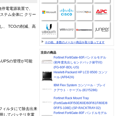
型無停電電源装置で、
ステム全体に クリー
し、 TCOの削減、高
その他、多数のメーカー商品を取り扱ってます
注目の商品
Fortinet FortiGate-60Fバンドルモデル
よるUPSの管理が可能
(初年度先出しセンドバック保守付)
(FG-60F-BDL-US)
Hewlett-Packard HP LCD 8500 コンソ
ール (AF642A)
IBM Flex System コンソール・ブレイ
クアウト・ケーブル (81Y5286)
Fortinet Rack Mount Tray
(FortiGate40F/50E/60E/60F/61F/80E/8
0F/FS-108E) (SP-RACKTRAY-02)
フィルタにて除去出来
Fortinet FortiGate-80F バンドルモデル
用してバッテリ充電