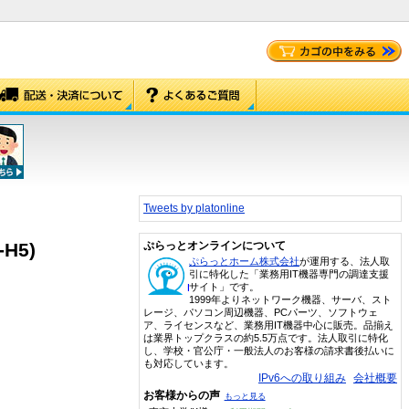
Tweets by platonline
H5)
ぷらっとオンラインについて
ぷらっとホーム株式会社
が運用する、法人取
引に特化した「業務用IT機器専門の調達支援
サイト」です。
1999年よりネットワーク機器、サーバ、スト
レージ、パソコン周辺機器、PCパーツ、ソフトウェ
ア、ライセンスなど、業務用IT機器中心に販売。品揃え
は業界トップクラスの約5.5万点です。法人取引に特化
し、学校・官公庁・一般法人のお客様の請求書後払いに
も対応しています。
IPv6への取り組み
会社概要
お客様からの声
もっと見る