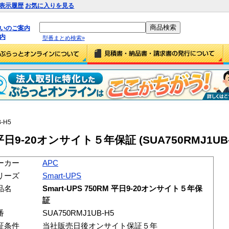
表示履歴
お気に入りを見る
払いのご案内
内
型番まとめ検索»
-H5
M 平日9-20オンサイト５年保証 (SUA750RMJ1UB-
ーカー
APC
リーズ
Smart-UPS
品名
Smart-UPS 750RM 平日9-20オンサイト５年保
証
番
SUA750RMJ1UB-H5
証条件
当社販売日後オンサイト保証５年