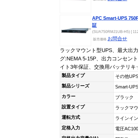
APC Smart-UPS 
証
(SUA750RMJ1UB-H5) [ 112
お問合せ
販売価格
ラックマウント型UPS、最大出力容
グ:NEMA 5-15P、出力コンセント
イト3年保証、交換用バッテリキット
製品タイプ
その他UP
製品シリーズ
Smart-U
カラー
ブラック
設置タイプ
ラックマ
運転方式
ラインイ
定格入力
電圧AC100