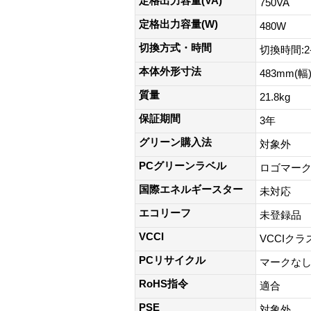
定格出力容量(VA)
750VA
定格出力容量(W)
480W
切換方式・時間
切換時間:2-
本体外形寸法
483mm(幅
質量
21.8kg
保証期間
3年
グリーン購入法
対象外
PCグリーンラベル
ロゴマー
国際エネルギースター
未対応
エコリーフ
未登録品
VCCI
VCCIクラ
PCリサイクル
マークな
RoHS指令
適合
PSE
対象外