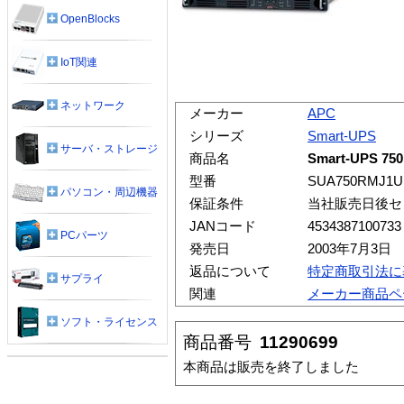
OpenBlocks
IoT関連
ネットワーク
メーカー
APC
シリーズ
Smart-UPS
サーバ・ストレージ
商品名
Smart-UPS 
型番
SUA750RMJ1
パソコン・周辺機器
保証条件
当社販売日後セ
JANコード
4534387100733
PCパーツ
発売日
2003年7月3日
返品について
特定商取引法に
サプライ
関連
メーカー商品ペ
ソフト・ライセンス
商品番号
11290699
本商品は販売を終了しました