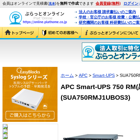
会員はオンラインで見積書(
)を
無料で作成
できます
会員登録(無料)
ログイン
見本
法人のお客様 請求書払いのご案内
学校・官公庁のお客様 校費・公費
研究機関のお客様 科研費払いのご案
ホーム
>
APC
>
Smart-UPS
> SUA750R
APC Smart-UPS 750 
(SUA750RMJ1UBOS3)