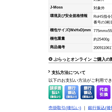
J-Moss
対象外
環境及び安全規格情報
RoHS指令
番号の3桁目
梱包サイズ(WxHxD)mm
775mmx5
梱包重量
約25400g
商品備考
200911061
ぷらっとオンライン ご購入の
支払方法について
以下のお支払い方法がご利用で
売掛取引(後払い)
｜
銀行振込(後