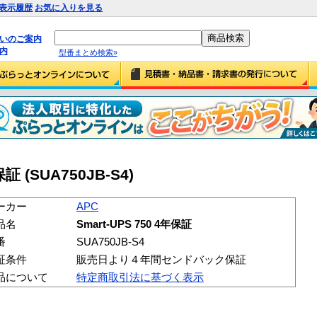
表示履歴
お気に入りを見る
払いのご案内
内
型番まとめ検索»
保証 (SUA750JB-S4)
ーカー
APC
品名
Smart-UPS 750 4年保証
番
SUA750JB-S4
証条件
販売日より４年間センドバック保証
品について
特定商取引法に基づく表示