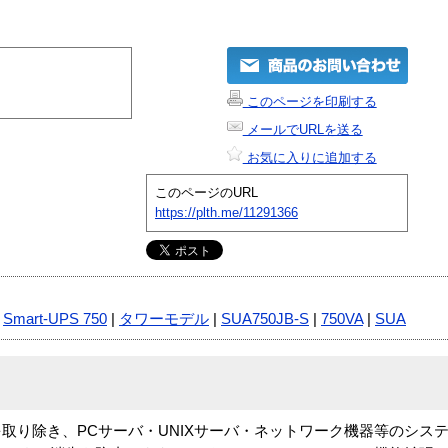
このページを印刷する
メールでURLを送る
お気に入りに追加する
このページのURL
https://plth.me/11291366
|
Smart-UPS 750
|
タワーモデル
|
SUA750JB-S
|
750VA
|
SUA
ブルを取り除き、PCサーバ・UNIXサーバ・ネットワーク機器等のシ