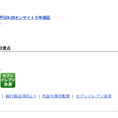
750 平日9-20オンサイト５年保証
 ]
注意点
す。
｜
銀行振込(前払い)
｜
代金引換宅配便
｜
セブンイレブン決済