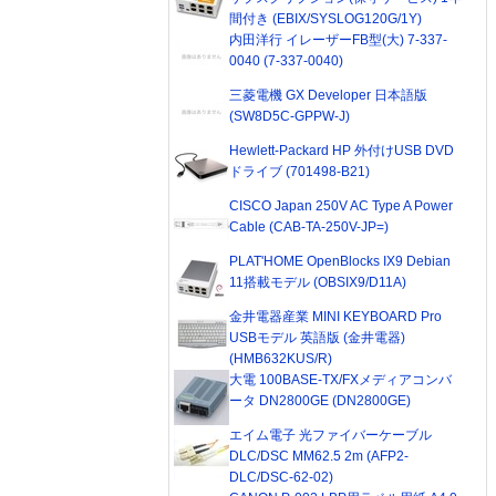
間付き (EBIX/SYSLOG120G/1Y)
内田洋行 イレーザーFB型(大) 7-337-
0040 (7-337-0040)
三菱電機 GX Developer 日本語版
(SW8D5C-GPPW-J)
Hewlett-Packard HP 外付けUSB DVD
ドライブ (701498-B21)
CISCO Japan 250V AC Type A Power
Cable (CAB-TA-250V-JP=)
PLAT'HOME OpenBlocks IX9 Debian
11搭載モデル (OBSIX9/D11A)
金井電器産業 MINI KEYBOARD Pro
USBモデル 英語版 (金井電器)
(HMB632KUS/R)
大電 100BASE-TX/FXメディアコンバ
ータ DN2800GE (DN2800GE)
エイム電子 光ファイバーケーブル
DLC/DSC MM62.5 2m (AFP2-
DLC/DSC-62-02)