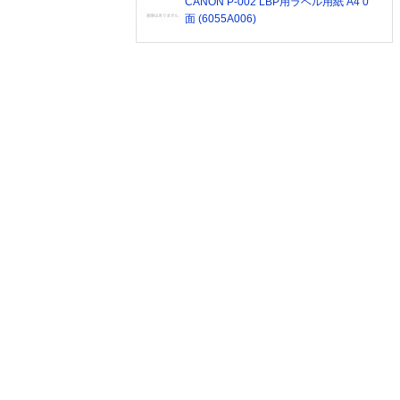
CANON P-002 LBP用ラベル用紙 A4 0
面 (6055A006)