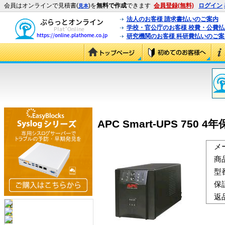
会員はオンラインで見積書(
)を
無料で作成
できます
会員登録(無料)
ログイン
見本
法人のお客様 請求書払いのご案内
学校・官公庁のお客様 校費・公費
研究機関のお客様 科研費払いのご案
APC Smart-UPS 750 4年
メ
商
型
保
返