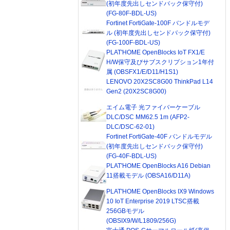
(初年度先出しセンドバック保守付)
(FG-80F-BDL-US)
Fortinet FortiGate-100F バンドルモデ
ル (初年度先出しセンドバック保守付)
(FG-100F-BDL-US)
PLAT'HOME OpenBlocks IoT FX1/E
H/W保守及びサブスクリプション1年付
属 (OBSFX1/E/D11/H1S1)
LENOVO 20X2SC8G00 ThinkPad L14
Gen2 (20X2SC8G00)
エイム電子 光ファイバーケーブル
DLC/DSC MM62.5 1m (AFP2-
DLC/DSC-62-01)
Fortinet FortiGate-40F バンドルモデル
(初年度先出しセンドバック保守付)
(FG-40F-BDL-US)
PLAT'HOME OpenBlocks A16 Debian
11搭載モデル (OBSA16/D11A)
PLAT'HOME OpenBlocks IX9 Windows
10 IoT Enterprise 2019 LTSC搭載
256GBモデル
(OBSIX9/W/L1809/256G)