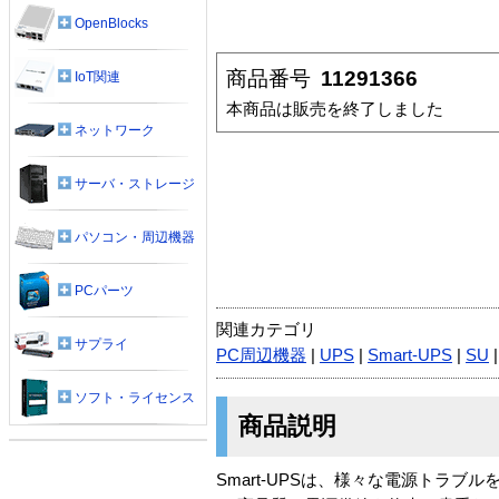
OpenBlocks
商品番号
11291366
IoT関連
本商品は販売を終了しました
ネットワーク
サーバ・ストレージ
パソコン・周辺機器
PCパーツ
関連カテゴリ
サプライ
PC周辺機器
|
UPS
|
Smart-UPS
|
SU
ソフト・ライセンス
商品説明
Smart-UPSは、様々な電源トラ