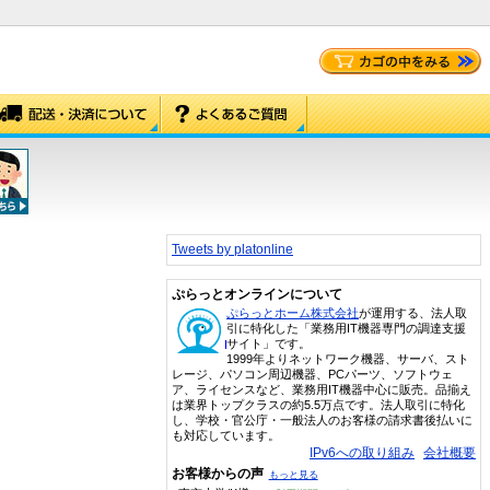
Tweets by platonline
ぷらっとオンラインについて
ぷらっとホーム株式会社
が運用する、法人取
引に特化した「業務用IT機器専門の調達支援
サイト」です。
1999年よりネットワーク機器、サーバ、スト
レージ、パソコン周辺機器、PCパーツ、ソフトウェ
ア、ライセンスなど、業務用IT機器中心に販売。品揃え
は業界トップクラスの約5.5万点です。法人取引に特化
し、学校・官公庁・一般法人のお客様の請求書後払いに
も対応しています。
IPv6への取り組み
会社概要
お客様からの声
もっと見る