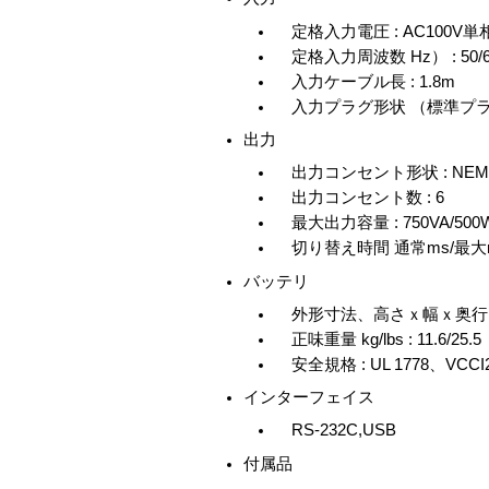
定格入力電圧 : AC100V単
定格入力周波数 Hz） : 50/
入力ケーブル長 : 1.8m
入力プラグ形状 （標準プラグ） 
出力
出力コンセント形状 : NEMA 
出力コンセント数 : 6
最大出力容量 : 750VA/500
切り替え時間 通常ms/最大ms 
バッテリ
外形寸法、高さｘ幅ｘ奥行き mm 
正味重量 kg/lbs : 11.6/25.5
安全規格 : UL 1778、VCCI
インターフェイス
RS-232C,USB
付属品