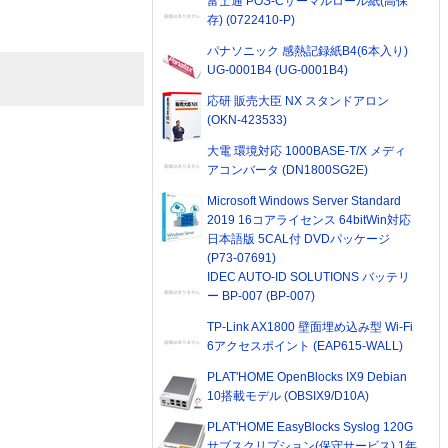
富士通 POS-Cサーマルロール紙(高保
存) (0722410-P)
パナソニック 感熱記録紙B4(6本入り)
UG-0001B4 (UG-0001B4)
応研 販売大臣 NX スタンドアロン
(OKN-423533)
大電 環境対応 1000BASE-T/X メディ
アコンバータ (DN1800SG2E)
Microsoft Windows Server Standard
2019 16コアライセンス 64bitWin対応
日本語版 5CAL付 DVDパッケージ
(P73-07691)
IDEC AUTO-ID SOLUTIONS バッテリ
ー BP-007 (BP-007)
TP-Link AX1800 壁面埋め込み型 Wi-Fi
6アクセスポイント (EAP615-WALL)
PLAT'HOME OpenBlocks IX9 Debian
10搭載モデル (OBSIX9/D10A)
PLAT'HOME EasyBlocks Syslog 120G
サブスクリプション(保守サービス) 1年