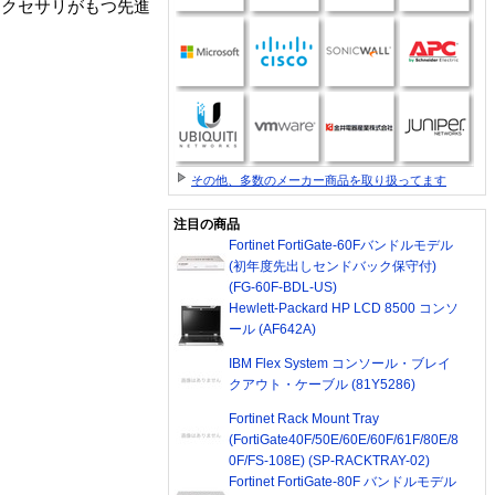
アクセサリがもつ先進
その他、多数のメーカー商品を取り扱ってます
注目の商品
Fortinet FortiGate-60Fバンドルモデル
(初年度先出しセンドバック保守付)
(FG-60F-BDL-US)
Hewlett-Packard HP LCD 8500 コンソ
ール (AF642A)
IBM Flex System コンソール・ブレイ
クアウト・ケーブル (81Y5286)
Fortinet Rack Mount Tray
(FortiGate40F/50E/60E/60F/61F/80E/8
0F/FS-108E) (SP-RACKTRAY-02)
Fortinet FortiGate-80F バンドルモデル