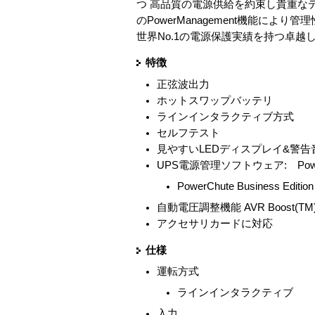
つ 高品質の電源供給を約束し貴重な
のPowerManagement機能に
世界No.1の電源保護実績を持つ卓越
特徴
正弦波出力
ホットスワップバッテリ
ラインインタラクティブ方式
セルフテスト
見やすいLEDディスプレイ&警告
UPS電源管理ソフトウェア: PowerChu
PowerChute Business Edit
自動電圧調整機能 AVR Boost(TM) &
アクセサリカードに対応
仕様
運転方式
ラインインタラクティブ
入力