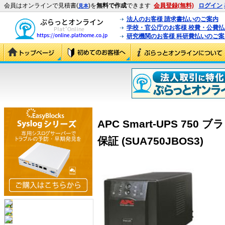
会員はオンラインで見積書(
)を
無料で作成
できます
会員登録(無料)
ログイン
見本
法人のお客様 請求書払いのご案内
学校・官公庁のお客様 校費・公費
研究機関のお客様 科研費払いのご案
APC Smart-UPS 7
保証 (SUA750JBOS3)