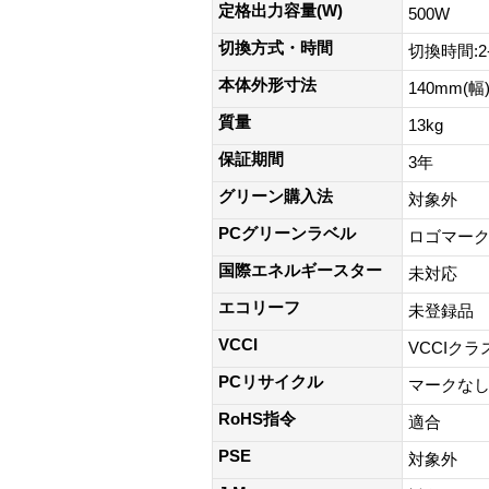
定格出力容量(W)
500W
切換方式・時間
切換時間:2-
本体外形寸法
140mm(幅
質量
13kg
保証期間
3年
グリーン購入法
対象外
PCグリーンラベル
ロゴマー
国際エネルギースター
未対応
エコリーフ
未登録品
VCCI
VCCIクラ
PCリサイクル
マークな
RoHS指令
適合
PSE
対象外