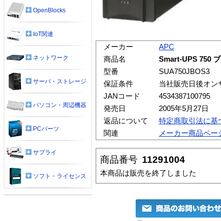
OpenBlocks
IoT関連
メーカー
APC
ネットワーク
商品名
Smart-UPS 
型番
SUA750JBOS3
サーバ・ストレージ
保証条件
当社販売日後オン
JANコード
4534387100795
パソコン・周辺機器
発売日
2005年5月27日
返品について
特定商取引法に基
PCパーツ
関連
メーカー商品ペー
サプライ
商品番号
11291004
本商品は販売を終了しました
ソフト・ライセンス