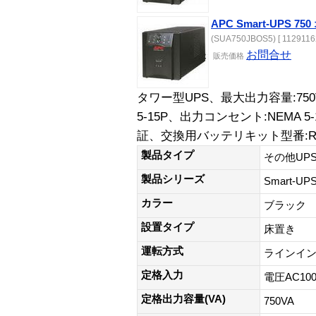
APC Smart-UPS 
(SUA750JBOS5) [ 11291162
お問合せ
販売
価格
タワー型UPS、最大出力容量:750
5-15P、出力コンセント:NEMA 
証、交換用バッテリキット型番:RB
製品タイプ
その他UP
製品シリーズ
Smart-U
カラー
ブラック
設置タイプ
床置き
運転方式
ラインイ
定格入力
電圧AC100
定格出力容量(VA)
750VA