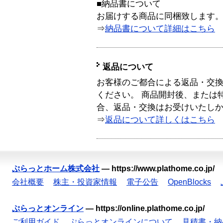
■納品書について
お届けする商品に同梱致します
⇒
納品書について詳細はこちら
返品について
お客様のご都合による返品・交
ください。 商品開封後、または
合、返品・交換はお受けいたし
⇒
返品について詳しくはこちら
ぷらっとホーム株式会社
—
https://www.plathome.co.jp/
会社概要
株主・投資家情報
電子公告
OpenBlocks
ぷらっとオンライン
—
https://online.plathome.co.jp/
ご利用ガイド
ぷらっとオンラインについて
見積書・納