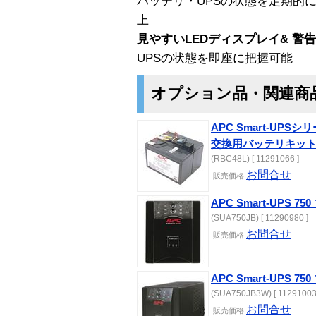
バッテリ・UPSの状態を定期的
上
見やすいLEDディスプレイ& 警
UPSの状態を即座に把握可能
オプション品・関連商
APC Smart-UPSシリ
交換用バッテリキッ
(RBC48L) [ 11291066 ]
お問合せ
販売
価格
APC Smart-UPS 
(SUA750JB) [ 11290980 ]
お問合せ
販売
価格
APC Smart-UPS 
(SUA750JB3W) [ 11291003
お問合せ
販売
価格