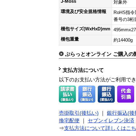
J-Moss
対象外
環境及び安全規格情報
RoHS指令
番号の3桁目
梱包サイズ(WxHxD)mm
495mmx2
梱包重量
約14400g
ぷらっとオンライン ご購入の
支払方法について
以下のお支払い方法がご利用で
売掛取引(後払い)
｜
銀行振込(後
換宅配便
｜
セブンイレブン決済
⇒
支払方法について詳しくはこ