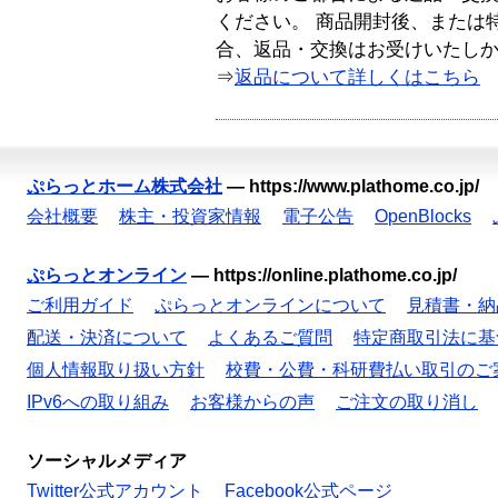
ください。 商品開封後、または
合、返品・交換はお受けいたし
⇒
返品について詳しくはこちら
ぷらっとホーム株式会社
—
https://www.plathome.co.jp/
会社概要
株主・投資家情報
電子公告
OpenBlocks
ぷらっとオンライン
—
https://online.plathome.co.jp/
ご利用ガイド
ぷらっとオンラインについて
見積書・納
配送・決済について
よくあるご質問
特定商取引法に基
個人情報取り扱い方針
校費・公費・科研費払い取引のご
IPv6への取り組み
お客様からの声
ご注文の取り消し
ソーシャルメディア
Twitter公式アカウント
Facebook公式ページ