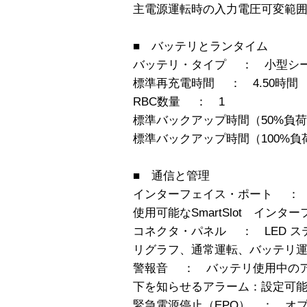
主電源運転時の入力電圧可変範囲 ：
■ バッテリとランタイム
バッテリ・タイプ ： 小型シ
標準再充電時間 ： 4.50時間
RBC数量 ： 1
標準バックアップ時間（50%負荷時）
標準バックアップ時間（100%負荷時
■ 通信と管理
インターフェイス・ポート ： DB-9 
使用可能なSmartSlot インタ
コネクタ・パネル ： LED ス
リグラフ、通常運転、バッテリ
警報音 ： バッテリ使用中の
下を知らせるアラーム：設定可
緊急電源停止（EPO） ： オ