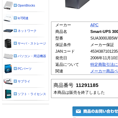
OpenBlocks
IoT関連
メーカー
APC
ネットワーク
商品名
Smart-UPS 
型番
SUA3000JB5W
サーバ・ストレージ
保証条件
メーカー保証
JANコード
4534387101235
パソコン・周辺機器
発売日
2006年11月10
返品について
特定商取引法に
PCパーツ
関連
メーカー商品ペ
サプライ
商品番号
11291185
本商品は販売を終了しました
ソフト・ライセンス