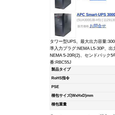
APC Smart-UPS 
(SUA3000JB-H5) [ 1129139
お問合せ
販売価格
タワー型UPS、最大出力容量:300
準入力プラグ:NEMA L5-30P、出力
NEMA 5-20R(2)、センドバ
番:RBC55J
製品タイプ
RoHS指令
PSE
梱包サイズ(WxHxD)mm
梱包重量