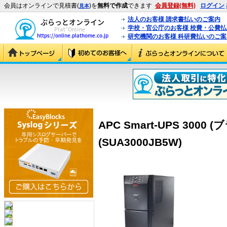
会員はオンラインで見積書(
)を
無料で作成
できます
会員登録(無料)
ログイン
見本
法人のお客様 請求書払いのご案内
学校・官公庁のお客様 校費・公費
研究機関のお客様 科研費払いのご案
APC Smart-UPS 300
(SUA3000JB5W)