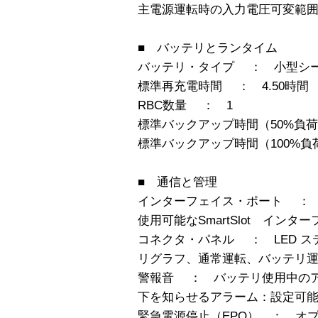
主電源運転時の入力電圧可変範囲 ：
■ バッテリとランタイム
バッテリ・タイプ ： 小型シ
標準再充電時間 ： 4.50時間
RBC数量 ： 1
標準バックアップ時間（50%負荷時）
標準バックアップ時間（100%負荷時
■ 通信と管理
インターフェイス・ポート ： DB-9 
使用可能なSmartSlot インタ
コネクタ・パネル ： LED ス
リグラフ、通常運転、バッテリ
警報音 ： バッテリ使用中の
下を知らせるアラーム：設定可
緊急電源停止（EPO） ： オ