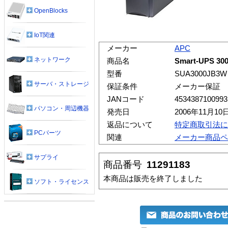
OpenBlocks
IoT関連
メーカー
APC
ネットワーク
商品名
Smart-UPS 
型番
SUA3000JB3W
サーバ・ストレージ
保証条件
メーカー保証
JANコード
4534387100993
パソコン・周辺機器
発売日
2006年11月10
返品について
特定商取引法に
PCパーツ
関連
メーカー商品ペ
サプライ
商品番号
11291183
本商品は販売を終了しました
ソフト・ライセンス