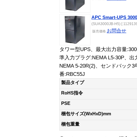
APC Smart-UPS 
(SUA3000JB-H5) [ 1129139
お問合せ
販売価格
タワー型UPS、最大出力容量:300
準入力プラグ:NEMA L5-30P、出力
NEMA 5-20R(2)、センドバ
番:RBC55J
製品タイプ
RoHS指令
PSE
梱包サイズ(WxHxD)mm
梱包重量