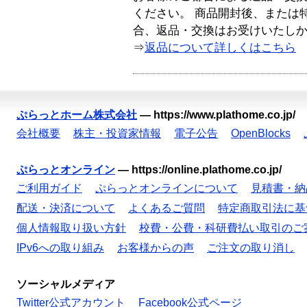
ください。 商品開封後、または
合、返品・交換はお受けいたし
⇒
返品について詳しくはこちら
ぷらっとホーム株式会社
—
https://www.plathome.co.jp/
会社概要
株主・投資家情報
電子公告
OpenBlocks
ぷらっとオンライン
—
https://online.plathome.co.jp/
ご利用ガイド
ぷらっとオンラインについて
見積書・納
配送・決済について
よくあるご質問
特定商取引法に基
個人情報取り扱い方針
校費・公費・科研費払い取引のご
IPv6への取り組み
お客様からの声
ご注文の取り消し
ソーシャルメディア
Twitter公式アカウント
Facebook公式ページ