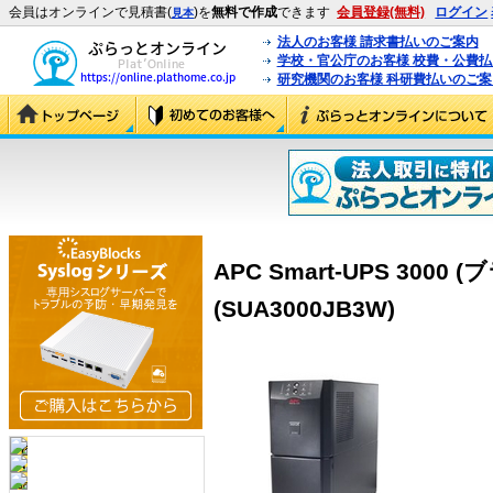
会員はオンラインで見積書(
)を
無料で作成
できます
会員登録(無料)
ログイン
見本
法人のお客様 請求書払いのご案内
学校・官公庁のお客様 校費・公費
研究機関のお客様 科研費払いのご案
APC Smart-UPS 300
(SUA3000JB3W)