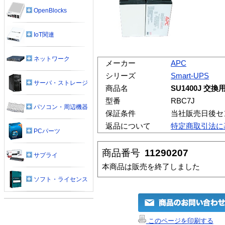
OpenBlocks
IoT関連
ネットワーク
メーカー
APC
シリーズ
Smart-UPS
サーバ・ストレージ
商品名
SU1400J 交
型番
RBC7J
パソコン・周辺機器
保証条件
当社販売日後セ
返品について
特定商取引法に
PCパーツ
商品番号
11290207
サプライ
本商品は販売を終了しました
ソフト・ライセンス
このページを印刷する