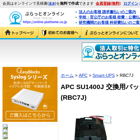
会員はオンラインで見積書(
)を
無料で作成
できます
会員登録(無料)
ログイン
見本
法人のお客様 請求書払いのご案内
学校・官公庁のお客様 校費・公費
研究機関のお客様 科研費払いのご案
ホーム
>
APC
>
Smart-UPS
> RBC7J
APC SU1400J 交換用
(RBC7J)