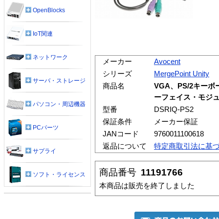
OpenBlocks
IoT関連
ネットワーク
メーカー
Avocent
シリーズ
MergePoint Unity
サーバ・ストレージ
商品名
VGA、PS/2キー
ーフェイス・モジ
パソコン・周辺機器
型番
DSRIQ-PS2
保証条件
メーカー保証
PCパーツ
JANコード
9760011100618
返品について
特定商取引法に基
サプライ
商品番号
11191766
ソフト・ライセンス
本商品は販売を終了しました