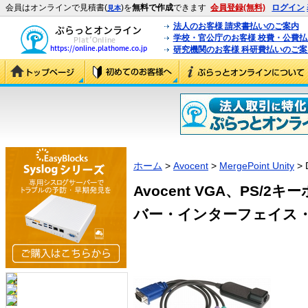
会員はオンラインで見積書(
)を
無料で作成
できます
会員登録(無料)
ログイン
見本
法人のお客様 請求書払いのご案内
学校・官公庁のお客様 校費・公費
研究機関のお客様 科研費払いのご案
ホーム
>
Avocent
>
MergePoint Unity
> 
Avocent VGA、PS/2
バー・インターフェイス・モジ