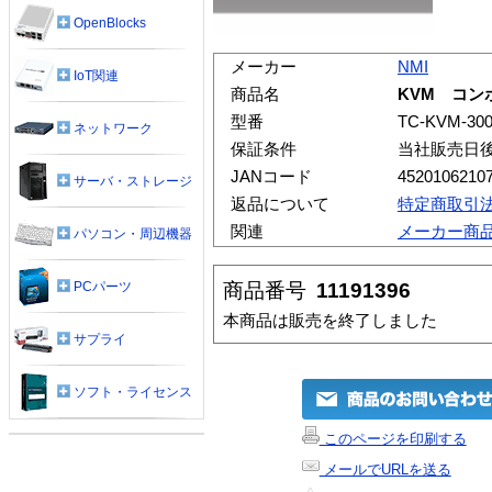
OpenBlocks
メーカー
NMI
IoT関連
商品名
KVM コン
型番
TC-KVM-30
ネットワーク
保証条件
当社販売日
JANコード
4520106210
サーバ・ストレージ
返品について
特定商取引
関連
メーカー商
パソコン・周辺機器
商品番号
11191396
PCパーツ
本商品は販売を終了しました
サプライ
ソフト・ライセンス
このページを印刷する
メールでURLを送る