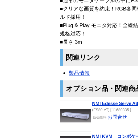
■通常のモニタケーブルの中にPS
■クリアな画質を約束！RGB各
ルド採用！
■Plug & Play モニタ対応！全線結線
規格対応！
■長さ 3m
関連リンク
製品情報
オプション品・関連商
NMI Edesse Serve A8
(ES80-AT) [ 11680335 ]
お問合せ
販売価格
NMI KVM コンポケ