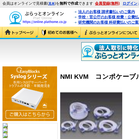
会員はオンラインで見積書(
)を
無料で作成
できます
会員登録(無料)
ログイン
見本
法人のお客様 請求書払いのご案内
学校・官公庁のお客様 校費・公費
研究機関のお客様 科研費払いのご案
NMI KVM コンポケーブル3m