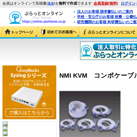
会員はオンラインで見積書(
)を
無料で作成
できます
会員登録(無料)
ログイン
見本
法人のお客様 請求書払いのご案内
学校・官公庁のお客様 校費・公費
研究機関のお客様 科研費払いのご案
NMI KVM コンポケーブル10