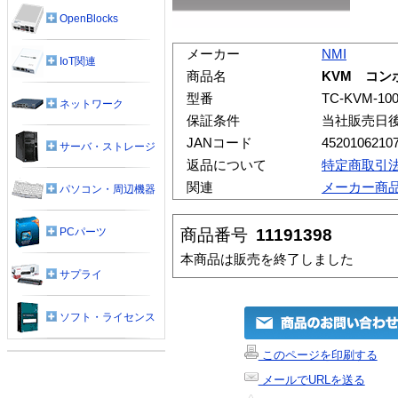
OpenBlocks
メーカー
NMI
IoT関連
商品名
KVM コン
型番
TC-KVM-10
ネットワーク
保証条件
当社販売日
JANコード
4520106210
サーバ・ストレージ
返品について
特定商取引
関連
メーカー商
パソコン・周辺機器
商品番号
11191398
PCパーツ
本商品は販売を終了しました
サプライ
ソフト・ライセンス
このページを印刷する
メールでURLを送る