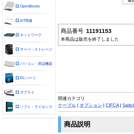
OpenBlocks
IoT関連
商品番号
11191153
ネットワーク
本商品は販売を終了しました
サーバ・ストレージ
パソコン・周辺機器
PCパーツ
サプライ
関連カテゴリ
ケーブル
|
オプション
|
CIFCA
|
Switc
ソフト・ライセンス
商品説明