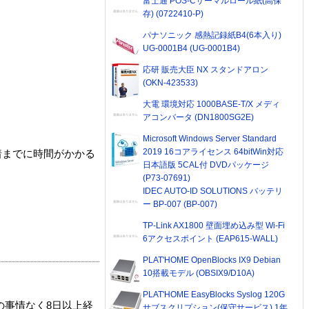
富士通 POS-Cサーマルロール紙(高保
存) (0722410-P)
パナソニック 感熱記録紙B4(6本入り)
UG-0001B4 (UG-0001B4)
応研 販売大臣 NX スタンドアロン
(OKN-423533)
大電 環境対応 1000BASE-T/X メディ
アコンバータ (DN1800SG2E)
Microsoft Windows Server Standard
2019 16コアライセンス 64bitWin対応
着までに時間がかかる
日本語版 5CAL付 DVDパッケージ
(P73-07691)
IDEC AUTO-ID SOLUTIONS バッテリ
ー BP-007 (BP-007)
TP-Link AX1800 壁面埋め込み型 Wi-Fi
6アクセスポイント (EAP615-WALL)
PLAT'HOME OpenBlocks IX9 Debian
10搭載モデル (OBSIX9/D10A)
PLAT'HOME EasyBlocks Syslog 120G
の事情なく8日以上経
サブスクリプション(保守サービス) 1年