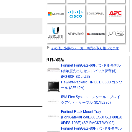
その他、多数のメーカー商品を取り扱ってます
注目の商品
Fortinet FortiGate-60Fバンドルモデル
(初年度先出しセンドバック保守付)
(FG-60F-BDL-US)
Hewlett-Packard HP LCD 8500 コンソ
ール (AF642A)
IBM Flex System コンソール・ブレイ
クアウト・ケーブル (81Y5286)
Fortinet Rack Mount Tray
(FortiGate40F/50E/60E/60F/61F/80E/8
0F/FS-108E) (SP-RACKTRAY-02)
Fortinet FortiGate-80F バンドルモデル