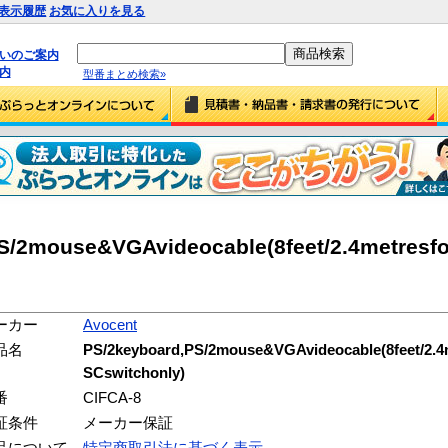
表示履歴
お気に入りを見る
払いのご案内
内
型番まとめ検索»
S/2mouse&VGAvideocable(8feet/2.4metresfo
ーカー
Avocent
品名
PS/2keyboard,PS/2mouse&VGAvideocable(8feet/2.4m
SCswitchonly)
番
CIFCA-8
証条件
メーカー保証
品について
特定商取引法に基づく表示