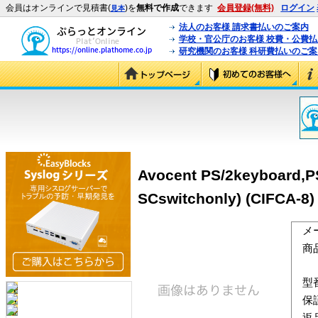
会員はオンラインで見積書(
)を
無料で作成
できます
会員登録(無料)
ログイン
見本
法人のお客様 請求書払いのご案内
学校・官公庁のお客様 校費・公費
研究機関のお客様 科研費払いのご案
Avocent PS/2keyboard,P
SCswitchonly) (CIFCA-8)
メ
商
型
保
返