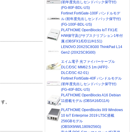
(初年度先出しセンドバック保守付)
(FG-80F-BDL-US)
Fortinet FortiGate-100F バンドルモデ
ル (初年度先出しセンドバック保守付)
(FG-100F-BDL-US)
PLAT'HOME OpenBlocks IoT FX1/E
H/W保守及びサブスクリプション1年付
属 (OBSFX1/E/D11/H1S1)
LENOVO 20X2SC8G00 ThinkPad L14
Gen2 (20X2SC8G00)
エイム電子 光ファイバーケーブル
DLC/DSC MM62.5 1m (AFP2-
DLC/DSC-62-01)
Fortinet FortiGate-40F バンドルモデル
(初年度先出しセンドバック保守付)
(FG-40F-BDL-US)
PLAT'HOME OpenBlocks A16 Debian
11搭載モデル (OBSA16/D11A)
ます。
PLAT'HOME OpenBlocks IX9 Windows
10 IoT Enterprise 2019 LTSC搭載
256GBモデル
(OBSIX9/W/L1809/256G)