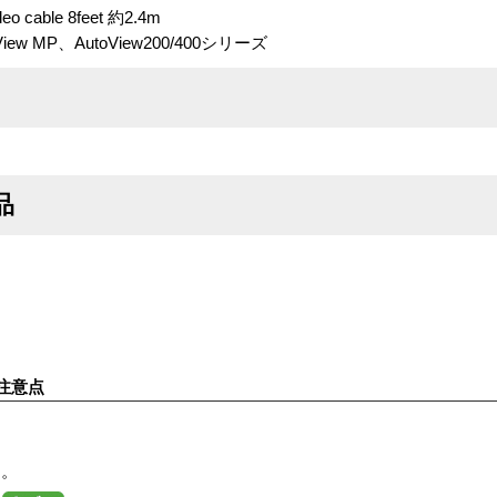
eo cable 8feet 約2.4m
w MP、AutoView200/400シリーズ
品
注意点
す。