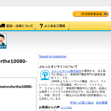
Tweets by platonline
rthe10080-
ぷらっとオンラインについて
ぷらっとホーム株式会社
が運用する、法人取
引に特化した「業務用IT機器専門の調達支援
サイト」です。
1999年よりネットワーク機器、サーバ、スト
レージ、パソコン周辺機器、PCパーツ、ソフトウェ
etresforthe10080-
ア、ライセンスなど、業務用IT機器中心に販売。品揃え
は業界トップクラスの約5.5万点です。法人取引に特化
し、学校・官公庁・一般法人のお客様の請求書後払いに
も対応しています。
IPv6への取り組み
会社概要
お客様からの声
もっと見る