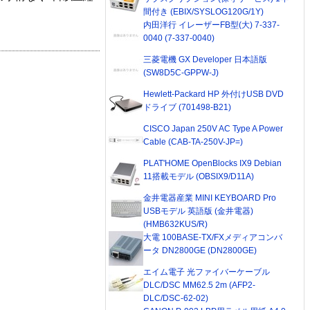
間付き (EBIX/SYSLOG120G/1Y)
内田洋行 イレーザーFB型(大) 7-337-
0040 (7-337-0040)
三菱電機 GX Developer 日本語版
(SW8D5C-GPPW-J)
Hewlett-Packard HP 外付けUSB DVD
ドライブ (701498-B21)
CISCO Japan 250V AC Type A Power
Cable (CAB-TA-250V-JP=)
PLAT'HOME OpenBlocks IX9 Debian
11搭載モデル (OBSIX9/D11A)
金井電器産業 MINI KEYBOARD Pro
USBモデル 英語版 (金井電器)
(HMB632KUS/R)
大電 100BASE-TX/FXメディアコンバ
ータ DN2800GE (DN2800GE)
エイム電子 光ファイバーケーブル
DLC/DSC MM62.5 2m (AFP2-
DLC/DSC-62-02)