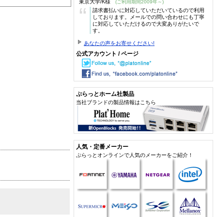
東京大学/K様
(ご利用期間2009年～)
“
請求書払いに対応していただいているので利用
しております。メールでの問い合わせにも丁寧
に対応していただけるので大変ありがたいで
す。
あなたの声をお寄せください!
公式アカウント / ページ
ぷらっとホーム社製品
当社ブランドの製品情報はこちら
人気・定番メーカー
ぷらっとオンラインで人気のメーカーをご紹介！