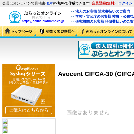
会員はオンラインで見積書(
)を
無料で作成
できます
会員登録(無料)
ログイン
見本
法人のお客様 請求書払いのご案内
学校・官公庁のお客様 校費・公費
研究機関のお客様 科研費払いのご案
Avocent CIFCA-30 (CIFC