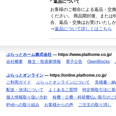
返品について
お客様のご都合による返品・交
ください。 商品開封後、または
合、返品・交換はお受けいたし
⇒
返品について詳しくはこちら
ぷらっとホーム株式会社
—
https://www.plathome.co.jp/
会社概要
株主・投資家情報
電子公告
OpenBlocks
ぷらっとオンライン
—
https://online.plathome.co.jp/
ご利用ガイド
ぷらっとオンラインについて
見積書・納
配送・決済について
よくあるご質問
特定商取引法に基
個人情報取り扱い方針
校費・公費・科研費払い取引のご
IPv6への取り組み
お客様からの声
ご注文の取り消し