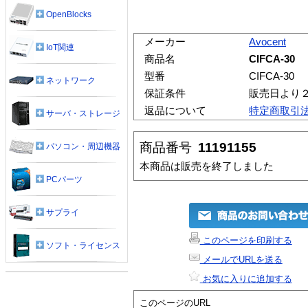
OpenBlocks
メーカー
Avocent
IoT関連
商品名
CIFCA-30
型番
CIFCA-30
ネットワーク
保証条件
販売日より
返品について
特定商取引
サーバ・ストレージ
商品番号
11191155
パソコン・周辺機器
本商品は販売を終了しました
PCパーツ
サプライ
このページを印刷する
ソフト・ライセンス
メールでURLを送る
お気に入りに追加する
このページのURL