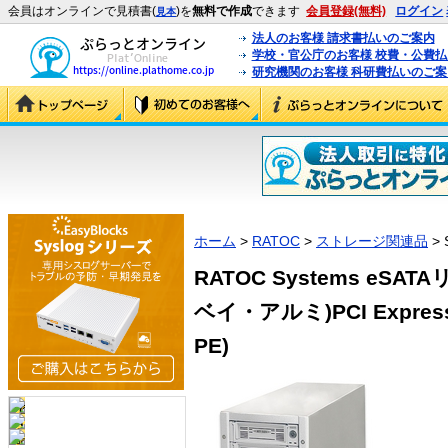
会員はオンラインで見積書(
)を
無料で作成
できます
会員登録(無料)
ログイン
見本
法人のお客様 請求書払いのご案内
学校・官公庁のお客様 校費・公費
研究機関のお客様 科研費払いのご案
ホーム
>
RATOC
>
ストレージ関連品
> 
RATOC Systems eS
ベイ・アルミ)PCI Expres
PE)