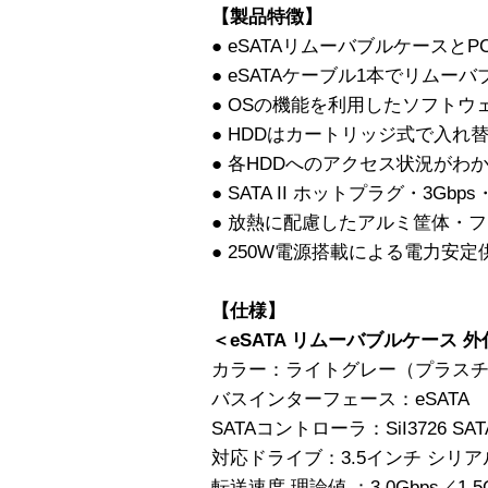
【製品特徴】
● eSATAリムーバブルケースとPCI
● eSATAケーブル1本でリムー
● OSの機能を利用したソフトウェ
● HDDはカートリッジ式で入れ
● 各HDDへのアクセス状況がわか
● SATA II ホットプラグ・3Gbp
● 放熱に配慮したアルミ筐体・
● 250W電源搭載による電力安定
【仕様】
＜eSATA リムーバブルケース 
カラー：ライトグレー（プラス
バスインターフェース：eSATA
SATAコントローラ：SiI3726 S
対応ドライブ：3.5インチ シリアル
転送速度 理論値 ：3.0Gbps／1.5