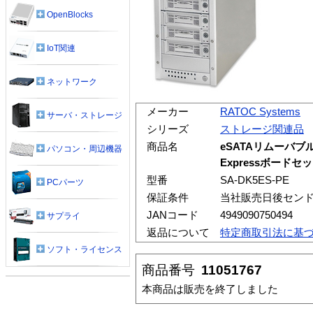
OpenBlocks
IoT関連
ネットワーク
メーカー
RATOC Systems
サーバ・ストレージ
シリーズ
ストレージ関連品
商品名
eSATAリムーバブ
パソコン・周辺機器
Expressボードセ
型番
SA-DK5ES-PE
PCパーツ
保証条件
当社販売日後セン
JANコード
4949090750494
サプライ
返品について
特定商取引法に基
ソフト・ライセンス
商品番号
11051767
本商品は販売を終了しました