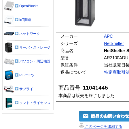
OpenBlocks
IoT関連
ネットワーク
メーカー
APC
シリーズ
NetShelter
サーバ・ストレージ
商品名
NetShelte
型番
AR3100ADU
パソコン・周辺機器
保証条件
当社販売日
返品について
特定商取引
PCパーツ
商品番号
11041445
サプライ
本商品は販売を終了しました
ソフト・ライセンス
このページを印刷する