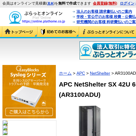
会員はオンラインで見積書(
)を
無料で作成
できます
会員登録(無料)
ログイン
見本
法人のお客様 請求書払いのご案内
学校・官公庁のお客様 校費・公費
研究機関のお客様 科研費払いのご案
ホーム
>
APC
>
NetShelter
> AR3100A
APC NetShelter SX 4
(AR3100ADU)