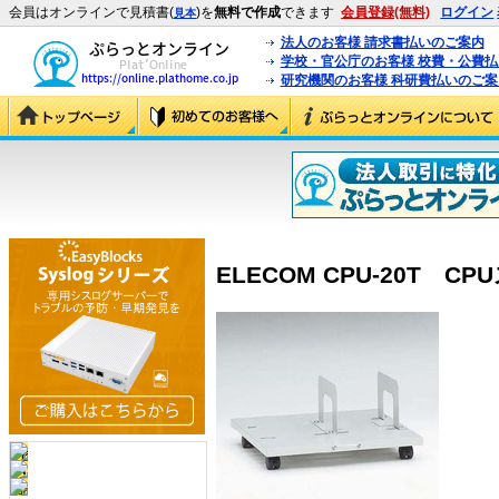
会員はオンラインで見積書(
)を
無料で作成
できます
会員登録(無料)
ログイン
見本
法人のお客様 請求書払いのご案内
学校・官公庁のお客様 校費・公費
研究機関のお客様 科研費払いのご案
ELECOM CPU-20T CPU