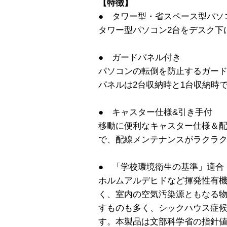
【特徴】
● タワー型・省スペース型パソ
タワー型パソコン2台をデスク下
● ガードパネル付き
パソコンの転倒を防止するガー
パネルは2台収納時と1台収納時
● キャスター仕様&引き手付
移動に便利なキャスター仕様＆
で、配線メンテナンスがラクラ
● 「学校環境衛生の基準」適合
ホルムアルデヒドなど揮発性有
く、室内の空気汚染源ともなる
すものも多く、シックハウス症
す。本製品は文部科学省の指針