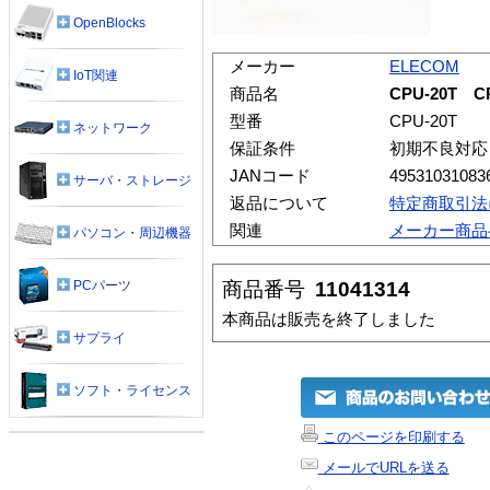
OpenBlocks
メーカー
ELECOM
IoT関連
商品名
CPU-20T 
型番
CPU-20T
ネットワーク
保証条件
初期不良対応
JANコード
49531031083
サーバ・ストレージ
返品について
特定商取引法
関連
メーカー商品
パソコン・周辺機器
商品番号
11041314
PCパーツ
本商品は販売を終了しました
サプライ
ソフト・ライセンス
このページを印刷する
メールでURLを送る