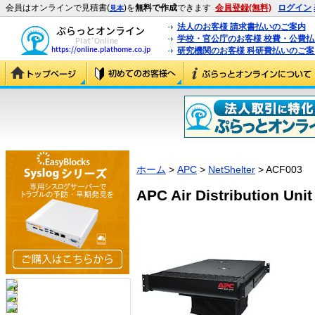
会員はオンラインで見積書(
)を
無料で作成
できます
会員登録(無料)
ログイン
見本
法人のお客様 請求書払いのご案内
学校・官公庁のお客様 校費・公費
研究機関のお客様 科研費払いのご案
ホーム
>
APC
>
NetShelter
> ACF003
APC Air Distribution Uni