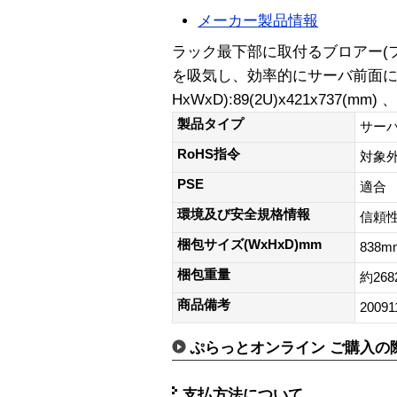
メーカー製品情報
ラック最下部に取付るブロアー(
を吸気し、効率的にサーバ前面に
HxWxD):89(2U)x421x737(mm
製品タイプ
サー
RoHS指令
対象
PSE
適合
環境及び安全規格情報
信頼性
梱包サイズ(WxHxD)mm
838m
梱包重量
約268
商品備考
20091
ぷらっとオンライン ご購入の
支払方法について