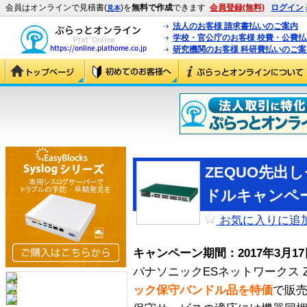
会員はオンラインで見積書(
)を
無料で作成
できます
会員登録(無料)
ログイン
見本
法人のお客様 請求書払いのご案内
学校・官公庁のお客様 校費・公費
研究機関のお客様 科研費払いのご案
ZEQUO先出
ドルキャンペ
お気に入りに追
キャンペーン期間：2017年3月1
パナソニックESネットワークス 
ック保守バンドル品を特価
で販