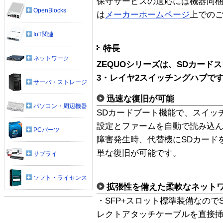
保守サービスの適応には機器同
OpenBlocks
は
メーカーホームページ
上での
IoT関連
特長
ネットワーク
ZEQUOシリーズは、SDカー
3・レイヤ2スイッチングハブで
サーバ・ストレージ
迅速な復旧が可能
パソコン・周辺機器
SDカードブート機能で、スイッ
設定とファームを自動で読み込
PCパーツ
障害発生時、代替機にSDカード
単な復旧が可能です。
サプライ
ソフト・ライセンス
拡張性を備えた柔軟なネット
・SFP+スロット標準装備なのでS
レクトアタッチケーブルを直接