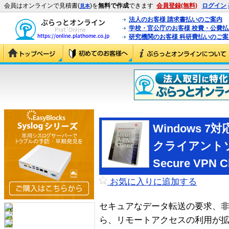
会員はオンラインで見積書(
)を
無料で作成
できます
会員登録(無料)
ログイン
見本
法人のお客様 請求書払いのご案内
学校・官公庁のお客様 校費・公費
研究機関のお客様 科研費払いのご案
Windows 
クライアントソ
Secure VPN C
お気に入りに追加する
セキュアなデータ転送の要求、
ら、リモートアクセスの利用が