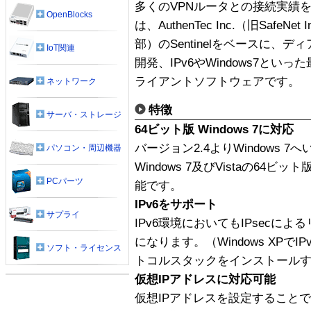
多くのVPNルータとの接続実績を有したNE
OpenBlocks
は、AuthenTec Inc.（旧Safe
部）のSentinelをベースに、
IoT関連
開発、IPv6やWindows7とい
ライアントソフトウェアです。
ネットワーク
特徴
サーバ・ストレージ
64ビット版 Windows 7に対応
バージョン2.4よりWindows 
パソコン・周辺機器
Windows 7及びVistaの64
PCパーツ
能です。
IPv6をサポート
サプライ
IPv6環境においてもIPsecに
になります。（Windows XPでI
ソフト・ライセンス
トコルスタックをインストール
仮想IPアドレスに対応可能
仮想IPアドレスを設定することで