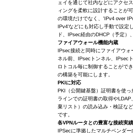
ェイを通じて社内などにアクセス
ィングを柔軟に設計することが可能で
の環境だけでなく、’IPv4 over IPv6′、’
IPv4′などにも対応し手動で設定
ド、IPsec経由のDHCP（予定
ファイアウォール機能内蔵
IPsec接続と同時にファイアウォ
ネル前、IPsecトンネル、IPs
ロトコル毎に制御することがで
の構築を可能にします。
PKIに対応
PKI（公開鍵基盤）証明書を使
ラインでの証明書の取得やLDAP
棄リスト）の読み込み・検証な
です。
各VPNルータとの豊富な接続実
IPSecに準拠したマルチベンダ