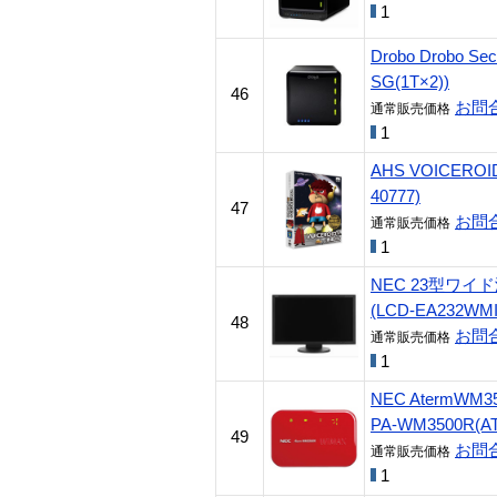
1
Drobo Drobo Se
SG(1T×2))
46
お問
通常販売価格
1
AHS VOICER
40777)
47
お問
通常販売価格
1
NEC 23型ワイド
(LCD-EA232WMI
48
お問
通常販売価格
1
NEC AtermWM
PA-WM3500R(AT
49
お問
通常販売価格
1