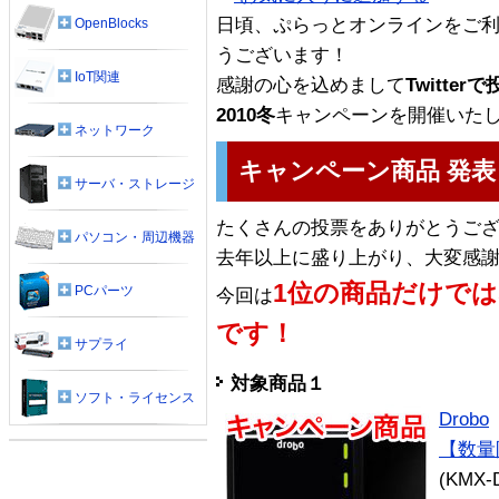
日頃、ぷらっとオンラインをご
OpenBlocks
うございます！
IoT関連
感謝の心を込めまして
Twitte
2010冬
キャンペーンを開催いた
ネットワーク
キャンペーン商品 発表
サーバ・ストレージ
たくさんの投票をありがとうご
パソコン・周辺機器
去年以上に盛り上がり、大変感
1位の商品だけでは
PCパーツ
今回は
です！
サプライ
対象商品１
ソフト・ライセンス
Drobo
【数量
(KMX-