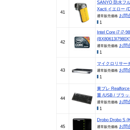
SANYO 防水
Xacti イエロー (D
41
お問
通常販売価格
1
Intel Core i7 i7
(BX80613I7980X
42
お問
通常販売価格
1
マイクロリサーチ Net
43
お問
通常販売価格
1
東プレ Realforc
重 /USB / ブラッ
44
お問
通常販売価格
1
Drobo Drobo S 
45
お問
通常販売価格