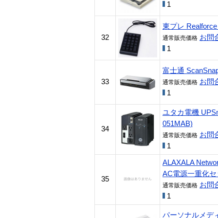
1
東プレ Realforc
32
お問
通常販売価格
1
富士通 ScanSnap 
33
お問
通常販売価格
1
ユタカ電機 UPSmin
051MAB)
34
お問
通常販売価格
1
ALAXALA Net
AC電源一重化セット 
35
お問
通常販売価格
1
パーソナルメディア 