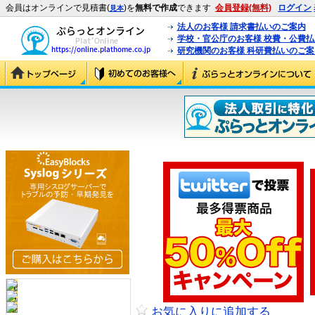
会員はオンラインで見積書(
)を
無料で作成
できます
会員登録(無料)
ログイン
見本
法人のお客様 請求書払いのご案内
学校・官公庁のお客様 校費・公費
研究機関のお客様 科研費払いのご案
お気に入りに追加する