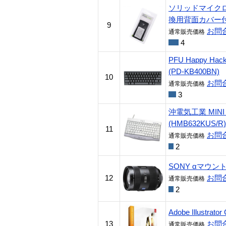
ソリッドマイクロ 
換用背面カバー付 黒 
9
お問
通常販売価格
4
PFU Happy Hack
(PD-KB400BN)
10
お問
通常販売価格
3
沖電気工業 MINI 
(HMB632KUS/R)
11
お問
通常販売価格
2
SONY αマウント交
12
お問
通常販売価格
2
Adobe Illustra
13
お問
通常販売価格