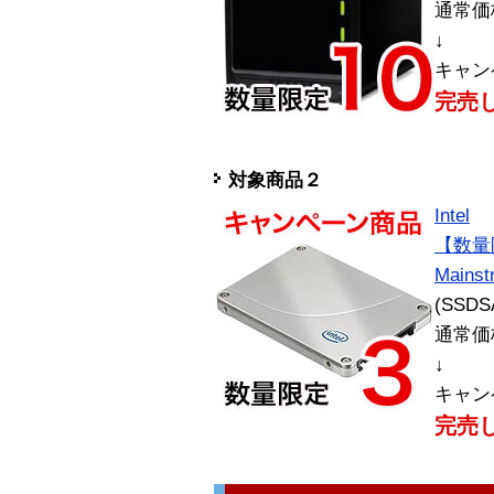
通常価
↓
キャン
完売
対象商品２
Intel
【数量
Mains
(SSDS
通常価
↓
キャン
完売