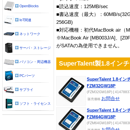
■読込速度：125MB/sec
OpenBlocks
■書込速度（最大）：60MB/s(32GB
IoT関連
256GB)
■対応機種：初代MacBook air（M
ネットワーク
※MacBook Air [MB003J/
がSATAの為使用できません。
サーバ・ストレージ
パソコン・周辺機器
SuperTalent製1.8インチ 
PCパーツ
SuperTalent 1.8インチ
FZM32GW18P
サプライ
(FZM32GW18P) [ 41478837
お問合せ
販売
価格
ソフト・ライセンス
SuperTalent 1.8インチ
FZM64GW18P
(FZM64GW18P) [ 41478838
お問合せ