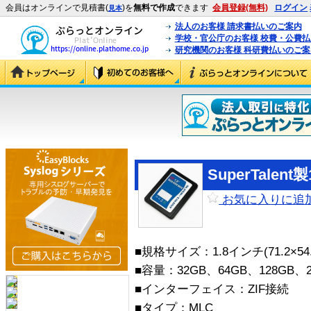
会員はオンラインで見積書(
)を
無料で作成
できます
会員登録(無料)
ログイン
見本
法人のお客様 請求書払いのご案内
学校・官公庁のお客様 校費・公費
研究機関のお客様 科研費払いのご案
SuperTalent
お気に入りに追
■規格サイズ：1.8インチ(71.2×54.
■容量：32GB、64GB、128GB、2
■インターフェイス：ZIF接続
■タイプ：MLC