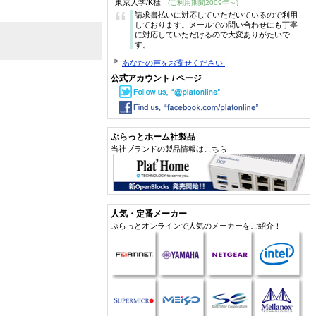
東京大学/K様
(ご利用期間2009年～)
“
請求書払いに対応していただいているので利用
しております。メールでの問い合わせにも丁寧
に対応していただけるので大変ありがたいで
す。
あなたの声をお寄せください!
公式アカウント / ページ
ぷらっとホーム社製品
当社ブランドの製品情報はこちら
人気・定番メーカー
ぷらっとオンラインで人気のメーカーをご紹介！