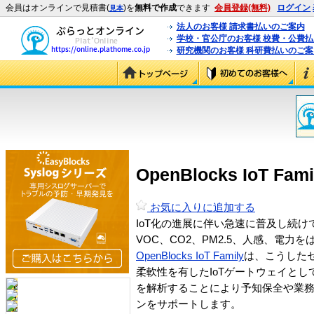
会員はオンラインで見積書(
)を
無料で作成
できます
会員登録(無料)
ログイン
見本
法人のお客様 請求書払いのご案内
学校・官公庁のお客様 校費・公費
研究機関のお客様 科研費払いのご案
OpenBlocks IoT
お気に入りに追加する
IoT化の進展に伴い急速に普及し続け
VOC、CO2、PM2.5、人感、電
OpenBlocks IoT Family
は、こうした
柔軟性を有したIoTゲートウェイと
を解析することにより予知保全や業務
ンをサポートします。