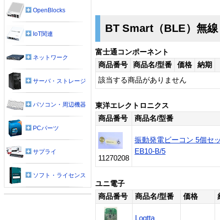
OpenBlocks
BT Smart（BLE）
IoT関連
富士通コンポーネント
ネットワーク
商品番号
商品名/型番
価格
納期
該当する商品がありません
サーバ・ストレージ
パソコン・周辺機器
東洋エレクトロニクス
商品番号
商品名/型番
PCパーツ
振動発電ビーコン 5個セ
EB10-B/5
サプライ
11270208
ソフト・ライセンス
ユニ電子
商品番号
商品名/型番
価格
Logtta