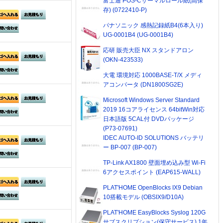
富士通 POS-Cサーマルロール紙(高保
存) (0722410-P)
パナソニック 感熱記録紙B4(6本入り)
UG-0001B4 (UG-0001B4)
応研 販売大臣 NX スタンドアロン
(OKN-423533)
大電 環境対応 1000BASE-T/X メディ
アコンバータ (DN1800SG2E)
Microsoft Windows Server Standard
2019 16コアライセンス 64bitWin対応
日本語版 5CAL付 DVDパッケージ
(P73-07691)
IDEC AUTO-ID SOLUTIONS バッテリ
ー BP-007 (BP-007)
TP-Link AX1800 壁面埋め込み型 Wi-Fi
6アクセスポイント (EAP615-WALL)
PLAT'HOME OpenBlocks IX9 Debian
10搭載モデル (OBSIX9/D10A)
PLAT'HOME EasyBlocks Syslog 120G
サブスクリプション(保守サービス) 1年