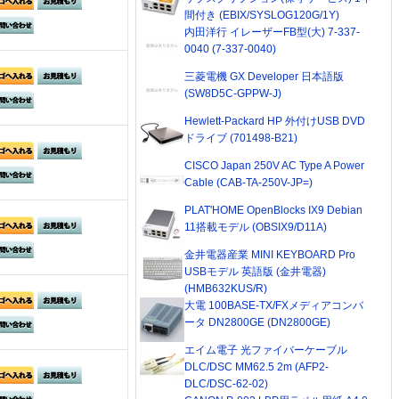
間付き (EBIX/SYSLOG120G/1Y)
内田洋行 イレーザーFB型(大) 7-337-
0040 (7-337-0040)
三菱電機 GX Developer 日本語版
(SW8D5C-GPPW-J)
Hewlett-Packard HP 外付けUSB DVD
ドライブ (701498-B21)
CISCO Japan 250V AC Type A Power
Cable (CAB-TA-250V-JP=)
PLAT'HOME OpenBlocks IX9 Debian
11搭載モデル (OBSIX9/D11A)
金井電器産業 MINI KEYBOARD Pro
USBモデル 英語版 (金井電器)
(HMB632KUS/R)
大電 100BASE-TX/FXメディアコンバ
ータ DN2800GE (DN2800GE)
エイム電子 光ファイバーケーブル
DLC/DSC MM62.5 2m (AFP2-
DLC/DSC-62-02)