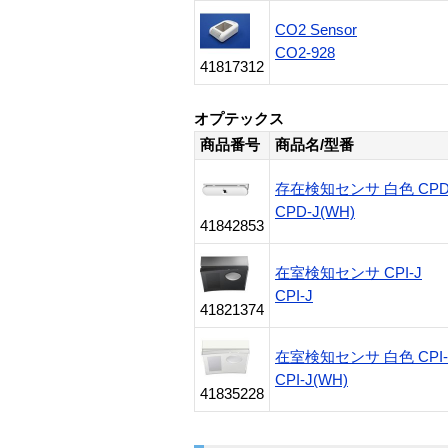
CO2 Sensor
CO2-928
41817312
オプテックス
商品番号
商品名/型番
存在検知センサ 白色 CPD-
CPD-J(WH)
41842853
在室検知センサ CPI-J
CPI-J
41821374
在室検知センサ 白色 CPI-J
CPI-J(WH)
41835228