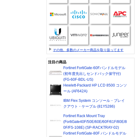
その他、多数のメーカー商品を取り扱ってます
注目の商品
Fortinet FortiGate-60Fバンドルモデル
(初年度先出しセンドバック保守付)
(FG-60F-BDL-US)
Hewlett-Packard HP LCD 8500 コンソ
ール (AF642A)
IBM Flex System コンソール・ブレイ
クアウト・ケーブル (81Y5286)
Fortinet Rack Mount Tray
(FortiGate40F/50E/60E/60F/61F/80E/8
0F/FS-108E) (SP-RACKTRAY-02)
Fortinet FortiGate-80F バンドルモデル