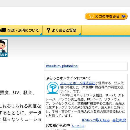
Tweets by platonline
ぷらっとオンラインについて
ぷらっとホーム株式会社
が運用する、法人取
引に特化した「業務用IT機器専門の調達支援
サイト」です。
照度、UV、騒音、
1999年よりネットワーク機器、サーバ、スト
。
レージ、パソコン周辺機器、PCパーツ、ソフトウェ
ア、ライセンスなど、業務用IT機器中心に販売。品揃え
にも応じられる高度な
は業界トップクラスの約5.5万点です。法人取引に特化
し、学校・官公庁・一般法人のお客様の請求書後払いに
するとともに、データ
も対応しています。
た様々なソリューショ
IPv6への取り組み
会社概要
お客様からの声
もっと見る