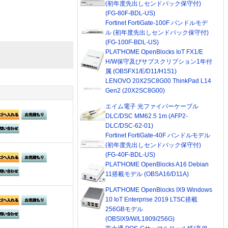
(初年度先出しセンドバック保守付)
(FG-80F-BDL-US)
Fortinet FortiGate-100F バンドルモデ
ル (初年度先出しセンドバック保守付)
(FG-100F-BDL-US)
PLAT'HOME OpenBlocks IoT FX1/E
H/W保守及びサブスクリプション1年付
属 (OBSFX1/E/D11/H1S1)
LENOVO 20X2SC8G00 ThinkPad L14
Gen2 (20X2SC8G00)
エイム電子 光ファイバーケーブル
DLC/DSC MM62.5 1m (AFP2-
DLC/DSC-62-01)
Fortinet FortiGate-40F バンドルモデル
(初年度先出しセンドバック保守付)
(FG-40F-BDL-US)
PLAT'HOME OpenBlocks A16 Debian
11搭載モデル (OBSA16/D11A)
PLAT'HOME OpenBlocks IX9 Windows
10 IoT Enterprise 2019 LTSC搭載
256GBモデル
(OBSIX9/W/L1809/256G)