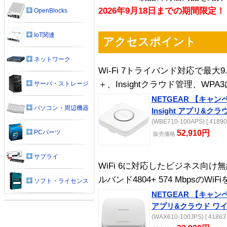
2026年9月18日までの期間限定！
OpenBlocks
IoT関連
アクセスポイント
ネットワーク
Wi-Fi 7トライバンド対応で最大9.4
＋、Insightクラウド管理、W
サーバ・ストレージ
NETGEAR 【キャン
パソコン・周辺機器
Insight アプリ&ク
(WBE710-100APS) [ 41890
PCパーツ
52,910円
販売
価格
サプライ
WiFi 6に対応したビジネス向け
ルバンド4804+ 574 MbpsのWiF
ソフト・ライセンス
NETGEAR 【キャンペー
アプリ&クラウド ワ
(WAX610-100JPS) [ 41863