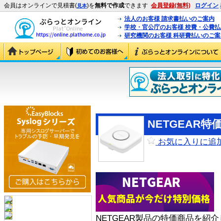
会員はオンラインで見積書(
)を
無料で作成
できます
会員登録(無料)
ログイン
見本
法人のお客様 請求書払いのご案内
学校・官公庁のお客様 校費・公費
研究機関のお客様 科研費払いのご案
NETGEAR
お気に入りに追
NETGEAR製品の特価商品を紹