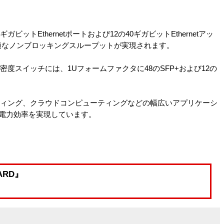
ガビットEthernetポートおよび12の40ギガビットEthernetアッ
適なノンブロッキングスループットが実現されます。
高密度スイッチには、1Uフォームファクタに48のSFP+および12の
ーティング、クラウドコンピューティングなどの幅広いアプリケーシ
と電力効率を実現しています。
WARD』