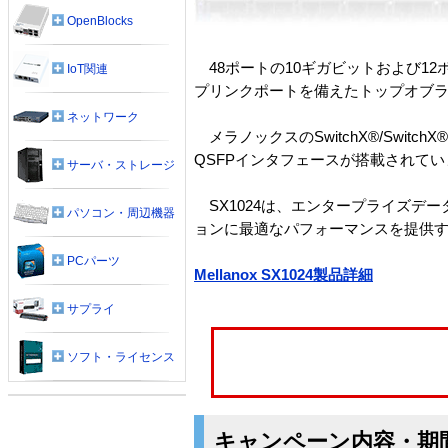
OpenBlocks
48ポートの10ギガビットおよび12ポートの
IoT関連
プリンクポートを備えたトップオブ
ネットワーク
メラノックスのSwitchX®/Swi
QSFPインタフェースが搭載されてい
サーバ・ストレージ
SX1024は、エンタープライズデ
パソコン・周辺機器
ョンに最適なパフォーマンスを提供す
PCパーツ
Mellanox SX1024製品詳細
サプライ
ソフト・ライセンス
キャンペーン内容・期