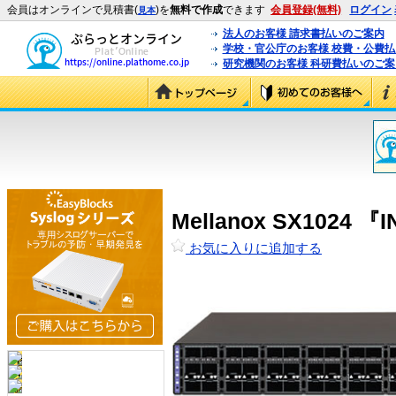
会員はオンラインで見積書(
)を
無料で作成
できます
会員登録(無料)
ログイン
見本
法人のお客様 請求書払いのご案内
学校・官公庁のお客様 校費・公費
研究機関のお客様 科研費払いのご案
Mellanox SX1024
お気に入りに追加する