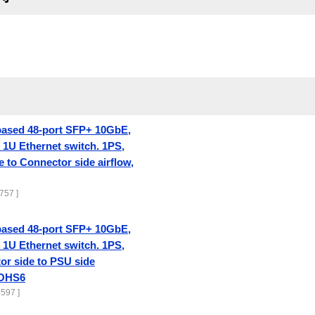
based 48-port SFP+ 10GbE,
1U Ethernet switch. 1PS,
 to Connector side airflow,
757 ]
based 48-port SFP+ 10GbE,
1U Ethernet switch. 1PS,
or side to PSU side
 ROHS6
597 ]