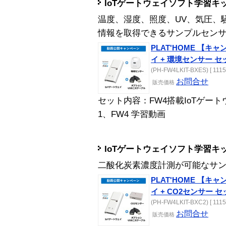
IoTゲートウェイソフト学習キ
温度、湿度、照度、UV、気圧、
情報を取得できるサンプルセン
PLAT'HOME 【キ
イ + 環境センサー セ
(PH-FW4LKIT-BXES) [ 1115
お問合せ
販売
価格
セット内容：FW4搭載IoTゲートウ
1、FW4 学習動画
IoTゲートウェイソフト学習キッ
二酸化炭素濃度計測が可能なサ
PLAT'HOME 【キ
イ + CO2センサー 
(PH-FW4LKIT-BXC2) [ 1115
お問合せ
販売
価格