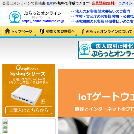
会員はオンラインで見積書(
)を
無料で作成
できます
会員登録(無料)
ログイン
見本
法人のお客様 請求書払いのご案内
学校・官公庁のお客様 校費・公費
研究機関のお客様 科研費払いのご案