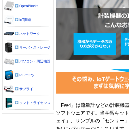
OpenBlocks
IoT関連
ネットワーク
サーバ・ストレージ
パソコン・周辺機器
PCパーツ
サプライ
ソフト・ライセンス
「FW4」は流量計などの計装機器
ソフトウェアです。当学習キットは
ェイ」、サンプルの「センサー
をワンパッケージにしています