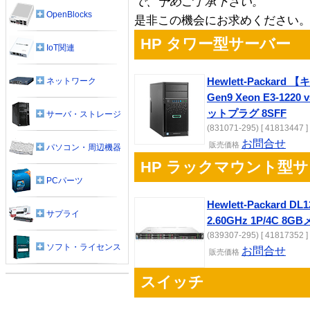
で、予めご了承下さい。
OpenBlocks
是非この機会にお求めください
HP タワー型サーバー
IoT関連
ネットワーク
Hewlett-Packar
Gen9 Xeon E3-1220
ットプラグ 8SFF
サーバ・ストレージ
(831071-295) [ 41813447 ]
お問合せ
販売
価格
パソコン・周辺機器
HP ラックマウント型
PCパーツ
Hewlett-Packard DL1
サプライ
2.60GHz 1P/4C 
(839307-295) [ 41817352 ]
ソフト・ライセンス
お問合せ
販売
価格
スイッチ