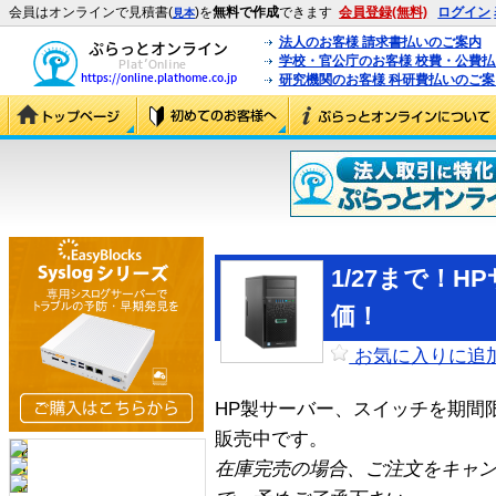
会員はオンラインで見積書(
)を
無料で作成
できます
会員登録(無料)
ログイン
見本
法人のお客様 請求書払いのご案内
学校・官公庁のお客様 校費・公費
研究機関のお客様 科研費払いのご案
1/27まで！
価！
お気に入りに追
HP製サーバー、スイッチを期間限
販売中です。
在庫完売の場合、ご注文をキャ