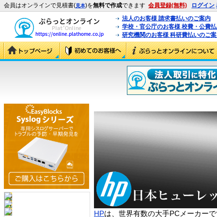
会員はオンラインで見積書(
)を
無料で作成
できます
会員登録(無料)
ログイン
見本
法人のお客様 請求書払いのご案内
学校・官公庁のお客様 校費・公費
研究機関のお客様 科研費払いのご案
HP
は、世界有数の大手PCメーカーで