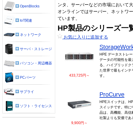
ンタ、サーバーなどの市場において
OpenBlocks
オンラインではサーバー、ネットワ
ています。
IoT関連
HP製品のシリーズ一
ネットワーク
お気に入りに追加する
StorageWor
サーバ・ストレージ
HPE データストレージ(
データの可能性を最
パソコン・周辺機器
る、ハイブリッドク
た世界で最もインテ
433,725円～
す。
PCパーツ
サプライ
ProCurve
HPEスイッチは、H
ソフト・ライセンス
スイッチです。特に
品は、高機能、高信
社製よりも安価であ
9,900円～