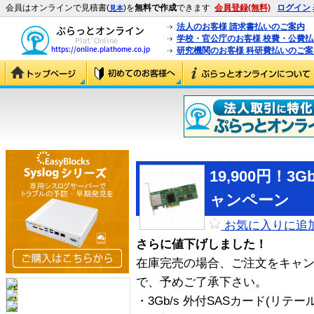
会員はオンラインで見積書(
)を
無料で作成
できます
会員登録(無料)
ログイン
見本
法人のお客様 請求書払いのご案内
学校・官公庁のお客様 校費・公費
研究機関のお客様 科研費払いのご案
19,900円！3
ャンペーン
お気に入りに追
さらに値下げしました！
在庫完売の場合、ご注文をキャ
で、予めご了承下さい。
・3Gb/s 外付SASカード(リテー