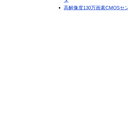
タ
高解像度130万画素CMOS