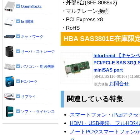
・外部8台(SFF-8088×2)
OpenBlocks
・マルチレーン接続
・PCI Express x8
IoT関連
・RoHS
ネットワーク
HBA SAS3801E在
サーバ・ストレージ
Infortrend 【キャ
PCI/PCI-E SAS 3G(L
パソコン・周辺機器
miniSAS port
(BH1LSS110-0010) [ 11560
PCパーツ
お問合せ
販売
価格
サプライ
関連している特集
ソフト・ライセンス
スマートフォン・iPadアク
HDMI・USB接続、フルHD
ノートPCやスマートフォン