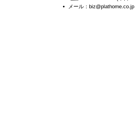
メール：biz@plathome.co.jp