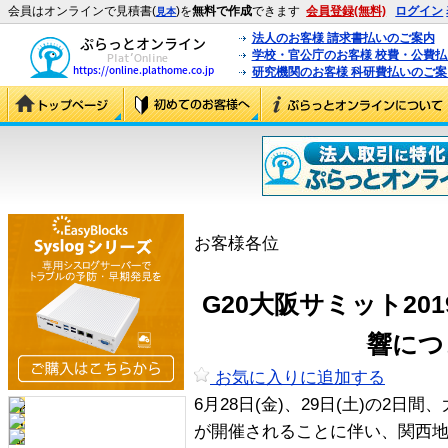
会員はオンラインで見積書(
)を
無料で作成
できます
会員登録(無料)
ログイン
見本
法人のお客様 請求書払いのご案内
学校・官公庁のお客様 校費・公費
研究機関のお客様 科研費払いのご案
お客様各位
G20大阪サミット20
響につ
お気に入りに追加する
6月28日(金)、29日(土)の2日
が開催されることに伴い、関西