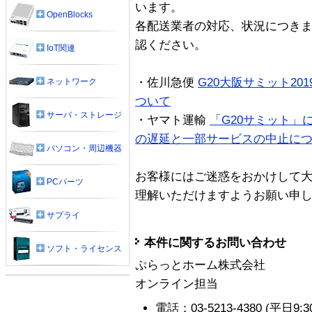
います。
OpenBlocks
各配送業者の対応、状況につき
認ください。
IoT関連
・佐川急便
G20大阪サミット2
ネットワーク
ついて
サーバ・ストレージ
・ヤマト運輸
「G20サミット」
の遅延と一部サービスの中止に
パソコン・周辺機器
お客様にはご迷惑をおかけして
PCパーツ
理解いただけますようお願い申
サプライ
本件に関するお問い合わせ
ソフト・ライセンス
ぷらっとホーム株式会社
オンライン担当
電話：03-5213-4380 (平日9:30-1